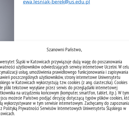
ewa.lesniak-berek@us.edu.pl
Szanowni Państwo,
iwersytet Śląski w Katowicach przywiązuje dużą wagę do poszanowania
watności użytkowników odwiedzających serwisy internetowe Uczelni. W cel
ymalizacji usług, umożliwienia prawidłowego funkcjonowania i zapisywania
awień poszczególnych użytkowników, strony internetowe Uniwersytetu
skiego w Katowicach wykorzystują tzw. cookies (z ang. ciasteczka). Cookies
e pliki tekstowe wysyłane przez serwis do przeglądarki internetowej
tkownika na urządzeniu końcowym (komputer, smartfon, tablet, itp.). W tym
jscu możecie Państwo podjąć decyzję dotyczącą typów plików cookies, kt
dą wykorzystywane w tym serwisie internetowym. Zachęcamy do zapoznani
 z Polityką Prywatności Serwisów Internetowych Uniwersytetu Śląskiego w
towicach.
 Kierunków:
polityki miejskie i doradztwo publiczne, pra