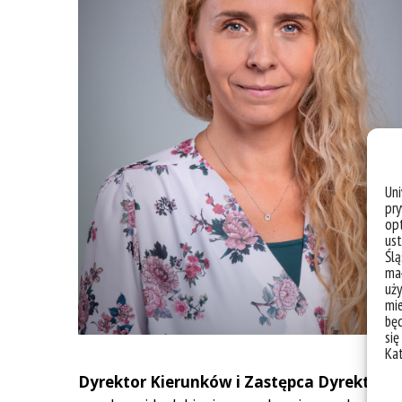
Un
pry
opt
ust
Ślą
mał
uży
mie
bę
się
Ka
Dyrektor Kierunków i Zastępca Dyrektora