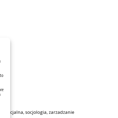
u
 to
óre
a
ca socjalna, socjologia, zarzadzanie