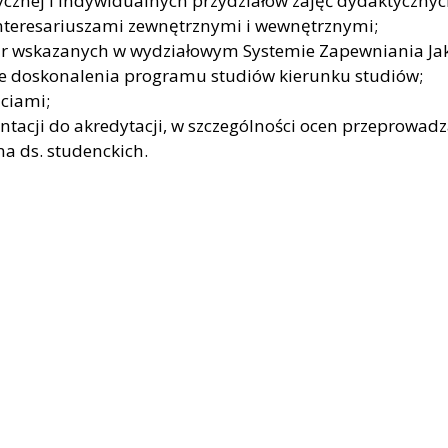
cznej i indywidualnych przydziałów zajęć dydaktycznyc
nteresariuszami zewnętrznymi i wewnętrznymi;
ur wskazanych w wydziałowym Systemie Zapewniania Jako
esie doskonalenia programu studiów kierunku studiów;
ciami;
acji do akredytacji, w szczególności ocen przeprowadz
a ds. studenckich.