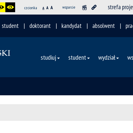
strefa proj
A
wsparcie
czcionka
A
A
student
doktorant
kandydat
absolwent
pra
studiuj
student
wydział
ws