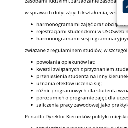
zasobami ludzkimi, zarzadzanie zasobami lu
W
w sprawach dotyczących kształcenia, w szczeg
harmonogramami zajęć oraz obciążenia
rejestracjami studenckimi w USOSweb na
harmonogramami sesji egzaminacyjny
związane z regulaminem studiów, w szczegól
powołania opiekunów lat;
kwestii związanych z przyznaniem studen
przeniesienia studenta na inny kierunek,
uznania efektów uczenia się;
różnic programowych dla studenta wzna
porozumień o programie zajęć dla uc
zaliczenia pracy zawodowej jako prakty
Ponadto Dyrektor Kierunków polityki miejskie 