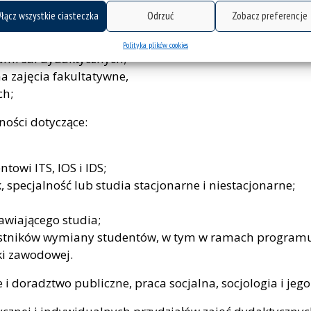
dzkimi w organizacji podejmują decyzje:
łącz wszystkie ciasteczka
Odrzuć
Zobacz preferencje
ólności związanych z:
Polityka plików cookies
mi sal dydaktycznych;
 zajęcia fakultatywne,
ch;
ności dotyczące:
towi ITS, IOS i IDS;
 specjalność lub studia stacjonarne i niestacjonarne;
wiającego studia;
zestników wymiany studentów, w tym w ramach program
ki zawodowej.
i doradztwo publiczne, praca socjalna, socjologia i jego