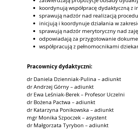
zatwierdzają propozycje obsady dydakty
koordynują współpracę dydaktyczną z i
sprawują nadzór nad realizacją proced
inicjują i koordynuje działania w zakr
sprawują nadzór merytoryczny nad zaję
odpowiadają za przygotowanie dokument
współpracują z pełnomocnikami dziekan
Pracownicy dydaktyczni:
dr Daniela Dzienniak-Pulina – adiunkt
dr Andrzej Górny – adiunkt
dr Ewa Leśniak-Berek – Profesor Uczelni
dr Bożena Pactwa – adiunkt
dr Katarzyna Ponikowska – adiunkt
mgr Monika Szpoczek – asystent
dr Małgorzata Tyrybon – adiunkt