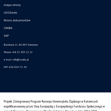
mapa strony
USOSweb
Wzory dokumentów
CINiBA
SAP
Bankowa 11, 40-007 Katowice
Phone: +48 32 359 22 22
e-mail:
info@us.edu.pl
NIP: 634-019-71-34
Projekt Zintegrowany Program Rozwoju Uniwersytetu Śląskiego w Katowicach
współfinansowany przez Unię Europejską z Europejskiego Funduszu Społecznego w