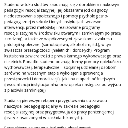
Studenci w toku studiów zapoznają się z dorobkiem naukowym
pedagogiki resocjalizacyjnej, jej obszarami (od diagnozy
niedostosowania społecznego i pomocy psychologiczno-
pedagogicznej w szkole i innych instytucjach wczesnej
interwencji, przez metodykę i realizowane programy
resocjalizacyjne w środowisku otwartym i zamkniętym po pracę
z rodziną), a także ze współczesnymi zjawiskami z zakresu
patologii społecznej (samobójstwa, alkoholizm, itd.), w tym
zwłaszcza przestępczości (nieletnich i dorosłych). Program
kształcenia zawiera treści z prawa karnego wykonawczego oraz
nieletnich. Ponadto studenci poznają formy pomocy opiekuńczo-
wychowawczej, terapeutycznej i socjalnej udzielanej osobom
zarówno na wczesnym etapie wykolejenia (prewencja
przestępczości i demoralizacji), jak i na etapach późniejszych
(resocjalizacja instytucjonalna oraz opieka następcza po wyjściu
z placówki zamkniętej).
Studia są pierwszym etapem przygotowania do zawodu
nauczyciel pedagog specjalny w zakresie pedagogiki
resocjalizacyjnej oraz przygotowują do pracy penitencjarnej
(pracy z osadzonymi w zakładach karnych).
Perspektywy zawodowe (sylwetka absolwenta):