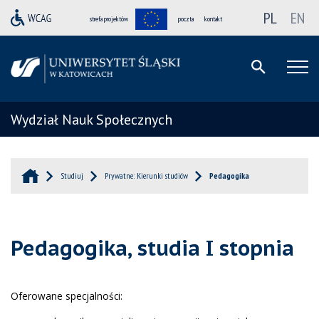
PL
EN
strefa projektów
poczta
kontakt
Wydział Nauk Społecznych
Studiuj
Prywatne: Kierunki studiów
Pedagogika
Pedagogika, studia I stopnia
Oferowane specjalności: