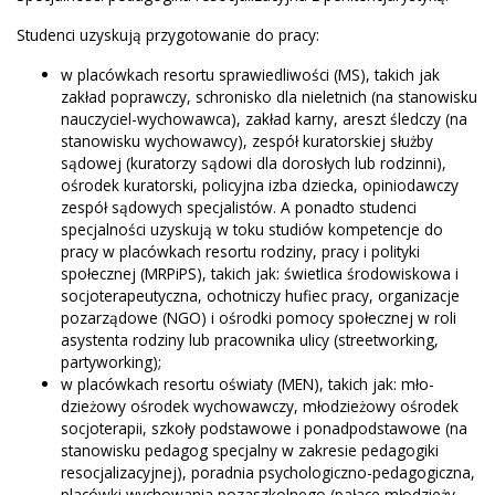
Studenci uzyskują przygotowanie do pracy:
w placówkach resortu sprawiedliwości (MS), takich jak
zakład poprawczy, schronisko dla nieletnich (na stanowisku
nauczyciel-wychowawca), zakład karny, areszt śledczy (na
stanowisku wychowawcy), zespół kuratorskiej służby
sądowej (kuratorzy sądowi dla dorosłych lub rodzinni),
ośrodek kuratorski, policyjna izba dziecka, opiniodawczy
zespół sądowych specjalistów. A ponadto studenci
specjalności uzyskują w toku studiów kompetencje do
pracy w placówkach resortu rodziny, pracy i polityki
społecznej (MRPiPS), takich jak: świetlica środowiskowa i
socjoterapeutyczna, ochotniczy hufiec pracy, organizacje
pozarządowe (NGO) i ośrodki pomocy społecznej w roli
asystenta rodziny lub pracownika ulicy (streetworking,
partyworking);
w placówkach resortu oświaty (MEN), takich jak: mło­
dzieżowy ośrodek wychowawczy, młodzieżowy ośrodek
socjoterapii, szkoły podstawowe i ponadpodstawowe (na
stanowisku pedagog specjalny w zakresie pedagogiki
resocjalizacyjnej), poradnia psychologiczno-pedagogiczna,
placówki wychowania pozaszkolnego (pałace młodzieży,