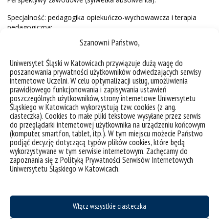
Specjalność: pedagogika opiekuńczo-wychowawcza i terapia
pedagogiczna:
Szanowni Państwo,
Studia dają kwalifikacje do pracy w placówkach resortu rodziny,
pracy i polityki społecznej (MRPiPS) tj.
Uniwersytet Śląski w Katowicach przywiązuje dużą wagę do
poszanowania prywatności użytkowników odwiedzających serwisy
w placówkach wsparcia rodziny np. świetlicach
internetowe Uczelni. W celu optymalizacji usług, umożliwienia
środowiskowych, klubach i ogniskach wychowawczych, w
prawidłowego funkcjonowania i zapisywania ustawień
pracy podwórkowej na stanowisku wychowawcy,
poszczególnych użytkowników, strony internetowe Uniwersytetu
pedagoga oraz
Śląskiego w Katowicach wykorzystują tzw. cookies (z ang.
w placówkach pieczy zastępczej na stanowisku pedagoga,
ciasteczka). Cookies to małe pliki tekstowe wysyłane przez serwis
wychowawcy
do przeglądarki internetowej użytkownika na urządzeniu końcowym
w pieczy rodzinnej, tj. rodziny zastępcze zawodowe,
(komputer, smartfon, tablet, itp.). W tym miejscu możecie Państwo
pogotowia rodzinne, rodzinne domy dziecka oraz
podjąć decyzję dotyczącą typów plików cookies, które będą
wykorzystywane w tym serwisie internetowym. Zachęcamy do
pieczy instytucjonalnej: opiekuńczo-wychowawczej typu
zapoznania się z Polityką Prywatności Serwisów Internetowych
socjalizacyjnego (domy dziecka), interwencyjnego,
Uniwersytetu Śląskiego w Katowicach.
rodzinnego, w interwencyjnych ośrodkach preadopcyjnych
placówkach pomocy społecznej dla osób dorosłych np.
domach pomocy społecznej, schroniskach dla
bezdomnych, klubach samopomocy, ośrodkach/domach
Włącz wszystkie ciasteczka
dziennego pobytu.