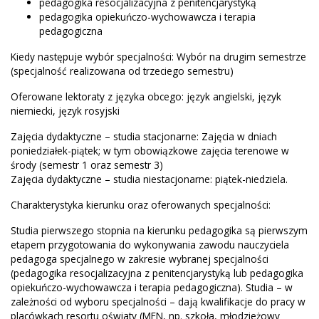
pedagogika resocjalizacyjna z penitencjarystyką
pedagogika opiekuńczo-wychowawcza i terapia
pedagogiczna
Kiedy następuje wybór specjalności: Wybór na drugim semestrze
(specjalność realizowana od trzeciego semestru)
Oferowane lektoraty z języka obcego: język angielski, język
niemiecki, język rosyjski
Zajęcia dydaktyczne – studia stacjonarne: Zajęcia w dniach
poniedziałek-piątek; w tym obowiązkowe zajęcia terenowe w
środy (semestr 1 oraz semestr 3)
Zajęcia dydaktyczne – studia niestacjonarne: piątek-niedziela.
Charakterystyka kierunku oraz oferowanych specjalności:
Studia pierwszego stopnia na kierunku pedagogika są pierwszym
etapem przygotowania do wykonywania zawodu nauczyciela
pedagoga specjalnego w zakresie wybranej specjalności
(pedagogika resocjalizacyjna z penitencjarystyką lub pedagogika
opiekuńczo-wychowawcza i terapia pedagogiczna). Studia – w
zależności od wyboru specjalności – dają kwalifikacje do pracy w
placówkach resortu oświaty (MEN, np. szkoła, młodzieżowy