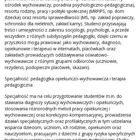
ośrodek wychowawczy, poradnia psychologiczno-pedagogiczna),
resortu rodziny, pracy i polityki społecznej (MRPiPS, np. dom
dziecka) oraz resortu sprawiedliwości (MS, np. zakład poprawczy,
schronisko dla nieletnich, zakład karny). Studenci przyswajają
treści i umiejętności z zakresu socjologii, psychologii, a przede
wszystkim z różnych subdyscyplin pedagogiki, dzięki czemu w
przyszłości mogą prawować jako wychowawcy, diagności,
opiekunowie i terapeuci w internatach, placówkach oraz
zakładach prowadzących oddziaływania oświatowo-
wychowawcze z różnymi grupami odbiorców (uczniowie,
rezydenci, podopieczni placówek, skazani).
Specjalność: pedagogika opiekuńczo-wychowawcza i terapia
pedagogiczna:
Specjalność ma na celu przygotowanie studentów m.in. do
stawiania diagnozy sytuacji wychowawczych i opiekuńczych,
stosowania różnorodnych metod pracy opiekuńczej i
wychowawczej oraz korekcyjno-kompensacyjnej, prowadzenia
działań specjalistycznych oraz profilaktycznych w tym udzielania
wsparcia dzieciom, uczniom, ich rodzinie, opiekunom oraz
nauczycielom, pracującym z dziećmi z grupy ryzyka specyficznych
trudności w uczeniu się i uczniom z takimi trudnościami. Studia