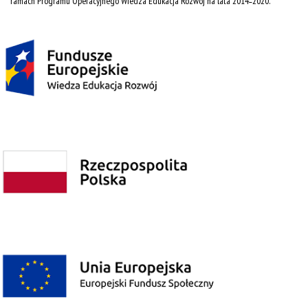
ramach Programu Operacyjnego Wiedza Edukacja Rozwój na lata 2014˗2020.