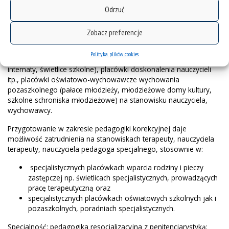
Dzięki połączeniu specjalności opiekuńczo-wychowawczej z
Odrzuć
pedagogiką korekcyjną (terapia pedagogiczna), studenci uzyskują
przygotowanie do pracy w placówkach resortu oświaty (MEN),
Zobacz preferencje
takich jak: szkoły, poradnie psychologiczno-pedagogiczne,
placówki zapewniające opiekę i wychowanie uczniom w okresie
Polityka plików cookies
pobierania nauki poza miejscem stałego zamieszkania (bursy,
internaty, świetlice szkolne), placówki doskonalenia nauczycieli
itp., placówki oświatowo-wychowawcze wychowania
pozaszkolnego (pałace młodzieży, młodzieżowe domy kultury,
szkolne schroniska młodzieżowe) na stanowisku nauczyciela,
wychowawcy.
Przygotowanie w zakresie pedagogiki korekcyjnej daje
możliwość zatrudnienia na stanowiskach terapeuty, nauczyciela
terapeuty, nauczyciela pedagoga specjalnego, stosownie w:
specjalistycznych placówkach wparcia rodziny i pieczy
zastępczej np. świetlicach specjalistycznych, prowadzących
pracę terapeutyczną oraz
specjalistycznych placówkach oświatowych szkolnych jak i
pozaszkolnych, poradniach specjalistycznych.
Specjalność: pedagogika resocjalizacyjna z penitencjarystyką: