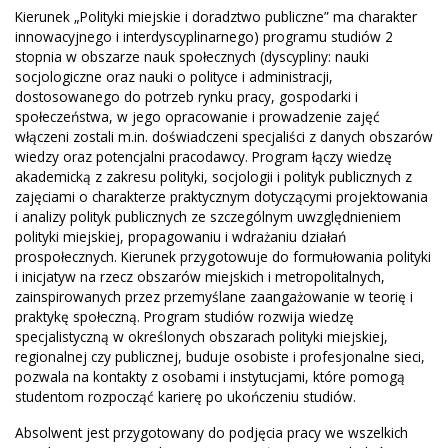
Kierunek „Polityki miejskie i doradztwo publiczne” ma charakter
innowacyjnego i interdyscyplinarnego) programu studiów 2
stopnia w obszarze nauk społecznych (dyscypliny: nauki
socjologiczne oraz nauki o polityce i administracji,
dostosowanego do potrzeb rynku pracy, gospodarki i
społeczeństwa, w jego opracowanie i prowadzenie zajęć
włączeni zostali m.in. doświadczeni specjaliści z danych obszarów
wiedzy oraz potencjalni pracodawcy. Program łączy wiedzę
akademicką z zakresu polityki, socjologii i polityk publicznych z
zajęciami o charakterze praktycznym dotyczącymi projektowania
i analizy polityk publicznych ze szczególnym uwzględnieniem
polityki miejskiej, propagowaniu i wdrażaniu działań
prospołecznych. Kierunek przygotowuje do formułowania polityki
i inicjatyw na rzecz obszarów miejskich i metropolitalnych,
zainspirowanych przez przemyślane zaangażowanie w teorię i
praktykę społeczną. Program studiów rozwija wiedzę
specjalistyczną w określonych obszarach polityki miejskiej,
regionalnej czy publicznej, buduje osobiste i profesjonalne sieci,
pozwala na kontakty z osobami i instytucjami, które pomogą
studentom rozpocząć karierę po ukończeniu studiów.
Absolwent jest przygotowany do podjęcia pracy we wszelkich