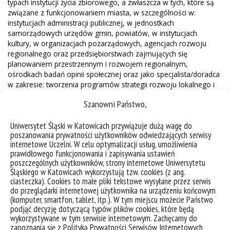
typach instytucji życia zbiorowego, a zwłaszcza w tych, które są
związane z funkcjonowaniem miasta, w szczególności w:
instytucjach administracji publicznej, w jednostkach
samorządowych urzędów gmin, powiatów, w instytucjach
kultury, w organizacjach pozarządowych, agencjach rozwoju
regionalnego oraz przedsiębiorstwach zajmujących się
planowaniem przestrzennym i rozwojem regionalnym,
ośrodkach badań opinii społecznej oraz jako specjalista/doradca
w zakresie: tworzenia programów strategii rozwoju lokalnego i
regionalnego oraz projektów dotyczących tworzenia inicjatyw
Szanowni Państwo,
obywatelskich.
Ponadto, absolwenci kierunku przygotowani są do pracy w
Uniwersytet Śląski w Katowicach przywiązuje dużą wagę do
instytucjach publicznych, biurach poselskich i senatorskich, w
poszanowania prywatności użytkowników odwiedzających serwisy
organizacjach politycznych, organach jednostek samorządu
internetowe Uczelni. W celu optymalizacji usług, umożliwienia
terytorialnego, w szczególności w obszarze projektowania i
prawidłowego funkcjonowania i zapisywania ustawień
realizacji kampanii społecznych i politycznych oraz projektowania
poszczególnych użytkowników, strony internetowe Uniwersytetu
kampanii medialnych. Mogą także pracować w agencjach public
Śląskiego w Katowicach wykorzystują tzw. cookies (z ang.
relations, jak również wykonywać zawód rzecznika prasowego,
ciasteczka). Cookies to małe pliki tekstowe wysyłane przez serwis
analityka opinii publicznej, doradcy ds. wizerunku politycznego,
do przeglądarki internetowej użytkownika na urządzeniu końcowym
kierownika i pracownika sztabów wyborczych.
(komputer, smartfon, tablet, itp.). W tym miejscu możecie Państwo
podjąć decyzję dotyczącą typów plików cookies, które będą
wykorzystywane w tym serwisie internetowym. Zachęcamy do
zapoznania się z Polityką Prywatności Serwisów Internetowych