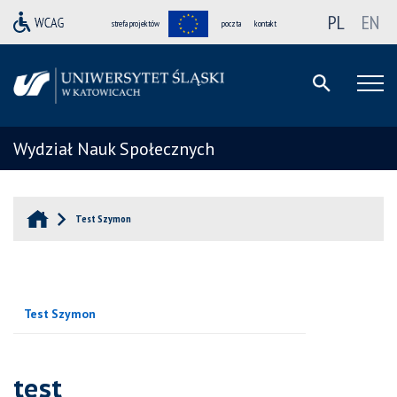
PL
EN
strefa projektów
poczta
kontakt
Wydział Nauk Społecznych
Test Szymon
Test Szymon
test