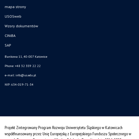
mapa strony
USOSweb
Wzory dokumentów
CINiBA
SAP
Bankowa 11, 40-007 Katowice
Phone: +48 32 359 22 22
e-mail:
info@us.edu.pl
NIP: 634-019-71-34
Projekt Zintegrowany Program Rozwoju Uniwersytetu Śląskiego w Katowicach
współfinansowany przez Unię Europejską z Europejskiego Funduszu Społecznego w