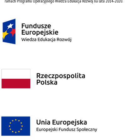
ramach Programu Operacyjnego Wiedza Edukacja Rozwój na lata 2014˗2020.