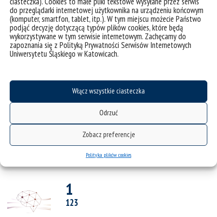
ciasteczka). Cookies to małe pliki tekstowe wysyłane przez serwis
do przeglądarki internetowej użytkownika na urządzeniu końcowym
tytuł ab
(komputer, smartfon, tablet, itp.). W tym miejscu możecie Państwo
podjąć decyzję dotyczącą typów plików cookies, które będą
wykorzystywane w tym serwisie internetowym. Zachęcamy do
asdjf
zapoznania się z Polityką Prywatności Serwisów Internetowych
Uniwersytetu Śląskiego w Katowicach.
Włącz wszystkie ciasteczka
Odrzuć
Zobacz preferencje
Polityka plików cookies
1
123