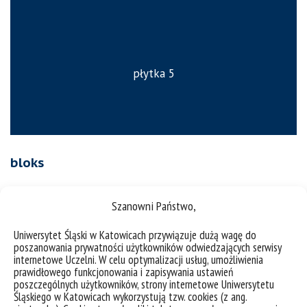
płytka 5
bloks
Szanowni Państwo,
link 1
Uniwersytet Śląski w Katowicach przywiązuje dużą wagę do
poszanowania prywatności użytkowników odwiedzających serwisy
link 2
internetowe Uczelni. W celu optymalizacji usług, umożliwienia
prawidłowego funkcjonowania i zapisywania ustawień
tytuł a
poszczególnych użytkowników, strony internetowe Uniwersytetu
Śląskiego w Katowicach wykorzystują tzw. cookies (z ang.