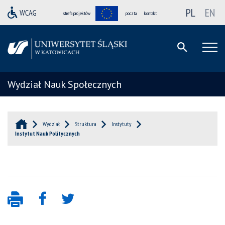
PL
EN
strefa projektów
poczta
kontakt
Wydział Nauk Społecznych
Wydział
Struktura
Instytuty
Instytut Nauk Politycznych