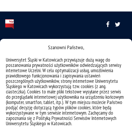
deklaracja dostępności
Szanowni Państwo,
mapa strony
USOSweb
Uniwersytet Śląski w Katowicach przywiązuje dużą wagę do
poszanowania prywatności użytkowników odwiedzających serwisy
Wzory dokumentów
internetowe Uczelni. W celu optymalizacji usług, umożliwienia
prawidłowego funkcjonowania i zapisywania ustawień
CINiBA
poszczególnych użytkowników, strony internetowe Uniwersytetu
Śląskiego w Katowicach wykorzystują tzw. cookies (z ang.
SAP
ciasteczka). Cookies to małe pliki tekstowe wysyłane przez serwis
do przeglądarki internetowej użytkownika na urządzeniu końcowym
Bankowa 11, 40-007 Katowice
(komputer, smartfon, tablet, itp.). W tym miejscu możecie Państwo
Phone: +48 32 359 22 22
podjąć decyzję dotyczącą typów plików cookies, które będą
wykorzystywane w tym serwisie internetowym. Zachęcamy do
e-mail:
info@us.edu.pl
zapoznania się z Polityką Prywatności Serwisów Internetowych
Uniwersytetu Śląskiego w Katowicach.
NIP: 634-019-71-34