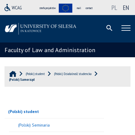
PL
EN
strefa projektów
mail
contact
Faculty of Law and Administration
(Polski) student
(Polski) Działalność studencka
(Polski) Samorząd
(Polski) student
(Polski) Seminaria