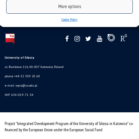
More options
Cookie Policy
University of Silesia
ul. Bankowa 11b, 40-007 Katowice, Poland
phone. +48 32 359 20 60
e-mail:
wpia@us.edu.pl
NIP: 634-019-71-34
Project "Integrated Development Program of the University of Silesia in Katowice" co-
financed by the European Union under the European Social Fund