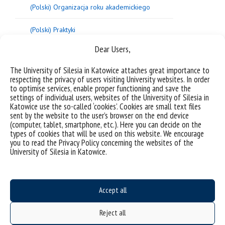
(Polski) Organizacja roku akademickiego
(Polski) Praktyki
Dear Users,
(Polski) Proces dyplomowania
The University of Silesia in Katowice attaches great importance to
(Polski) Przeniesienia z innych uczelni
respecting the privacy of users visiting University websites. In order
to optimise services, enable proper functioning and save the
settings of individual users, websites of the University of Silesia in
Regulaminy
Katowice use the so-called ‘cookies’. Cookies are small text files
sent by the website to the user’s browser on the end device
(Polski) Stypendia sprawy socjalne
(computer, tablet, smartphone, etc.). Here you can decide on the
types of cookies that will be used on this website. We encourage
you to read the Privacy Policy concerning the websites of the
(Polski) Wsparcie w procesie kształcenia
University of Silesia in Katowice.
Sorry, this entry is only available in
Polish
.
Accept all
Reject all