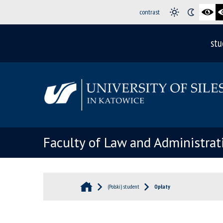
contrast
stu
Faculty of Law and Administrat
(Polski) student
Opłaty