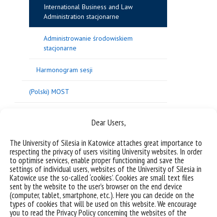
International Business and Law
Administration stacjonarne
Administrowanie środowiskiem
stacjonarne
Harmonogram sesji
(Polski) MOST
(Polski) Ogłoszenia
Dear Users,
Opłaty
The University of Silesia in Katowice attaches great importance to
respecting the privacy of users visiting University websites. In order
(Polski) Organizacja roku akademickiego
to optimise services, enable proper functioning and save the
settings of individual users, websites of the University of Silesia in
Katowice use the so-called ‘cookies’. Cookies are small text files
(Polski) Praktyki
sent by the website to the user’s browser on the end device
(computer, tablet, smartphone, etc.). Here you can decide on the
(Polski) Proces dyplomowania
types of cookies that will be used on this website. We encourage
you to read the Privacy Policy concerning the websites of the