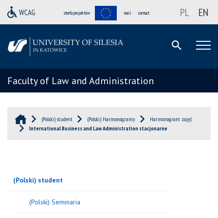
PL
EN
strefa projektów
mail
contact
Faculty of Law and Administration
(Polski) student
(Polski) Harmonogramy
Harmonogram zajęć
International Business and Law Administration stacjonarne
(Polski) student
(Polski) Seminaria