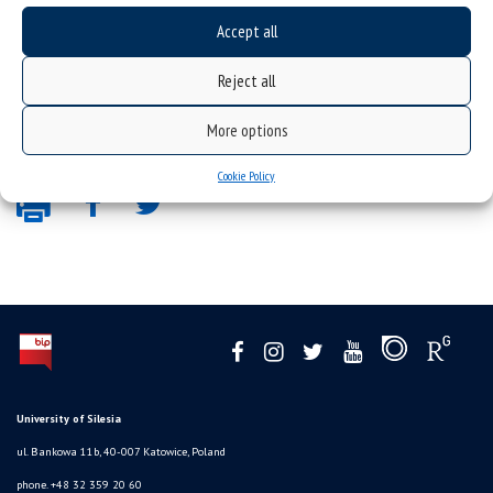
(Polski) Wsparcie w procesie kształcenia
Accept all
Reject all
[/vc_column_text][/vc_column][/vc_row][/vc_column_text][/vc_column]
[/vc_row]
More options
Cookie Policy
University of Silesia
ul. Bankowa 11b, 40-007 Katowice, Poland
phone. +48 32 359 20 60