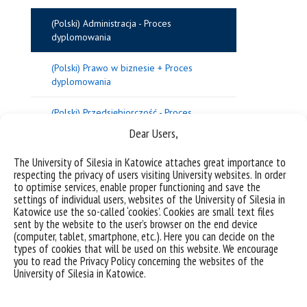
(Polski) Administracja - Proces
dyplomowania
(Polski) Prawo w biznesie + Proces
dyplomowania
(Polski) Przedsiębiorczość - Proces
dyplomowania
Dear Users,
(Polski) IBLA - Proces dyplomowania
The University of Silesia in Katowice attaches great importance to
respecting the privacy of users visiting University websites. In order
to optimise services, enable proper functioning and save the
(Polski) Prawo - Proces dyplomowania
settings of individual users, websites of the University of Silesia in
Katowice use the so-called ‘cookies’. Cookies are small text files
(Polski) Przeniesienia z innych uczelni
sent by the website to the user’s browser on the end device
(computer, tablet, smartphone, etc.). Here you can decide on the
types of cookies that will be used on this website. We encourage
Regulaminy
you to read the Privacy Policy concerning the websites of the
University of Silesia in Katowice.
(Polski) Stypendia sprawy socjalne