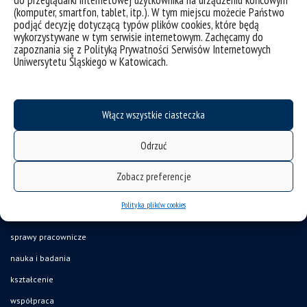
do przeglądarki internetowej użytkownika na urządzeniu końcowym
(komputer, smartfon, tablet, itp.). W tym miejscu możecie Państwo
podjąć decyzję dotyczącą typów plików cookies, które będą
wykorzystywane w tym serwisie internetowym. Zachęcamy do
zapoznania się z Polityką Prywatności Serwisów Internetowych
Uniwersytetu Śląskiego w Katowicach.
Włącz wszystkie ciasteczka
Odrzuć
deklaracja dostępności
mapa strony
Zobacz preferencje
studiuj na wydziale
Polityka plików cookies
sprawy studenckie
sprawy pracownicze
nauka i badania
kształcenie
współpraca