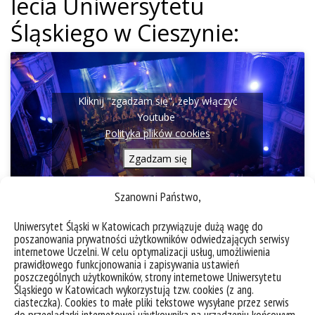
lecia Uniwersytetu
Śląskiego w Cieszynie:
Kliknij "zgadzam się", żeby włączyć
Youtube
Polityka plików cookies
Zgadzam się
Szanowni Państwo,
Uniwersytet Śląski w Katowicach przywiązuje dużą wagę do
poszanowania prywatności użytkowników odwiedzających serwisy
internetowe Uczelni. W celu optymalizacji usług, umożliwienia
prawidłowego funkcjonowania i zapisywania ustawień
poszczególnych użytkowników, strony internetowe Uniwersytetu
Śląskiego w Katowicach wykorzystują tzw. cookies (z ang.
ciasteczka). Cookies to małe pliki tekstowe wysyłane przez serwis