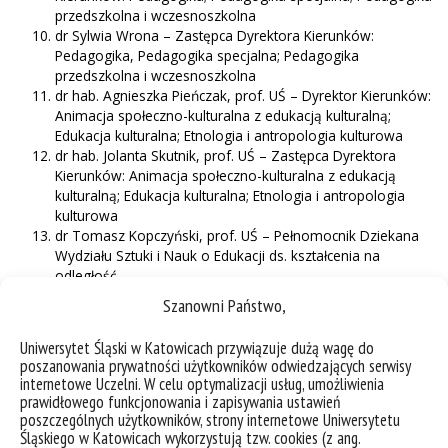
przedszkolna i wczesnoszkolna
dr Sylwia Wrona – Zastępca Dyrektora Kierunków:
Pedagogika, Pedagogika specjalna; Pedagogika
przedszkolna i wczesnoszkolna
dr hab. Agnieszka Pieńczak, prof. UŚ – Dyrektor Kierunków:
Animacja społeczno-kulturalna z edukacją kulturalną;
Edukacja kulturalna; Etnologia i antropologia kulturowa
dr hab. Jolanta Skutnik, prof. UŚ – Zastępca Dyrektora
Kierunków: Animacja społeczno-kulturalna z edukacją
kulturalną; Edukacja kulturalna; Etnologia i antropologia
kulturowa
dr Tomasz Kopczyński, prof. UŚ – Pełnomocnik Dziekana
Wydziału Sztuki i Nauk o Edukacji ds. kształcenia na
odległość
dr Magdalena Bełza-Gajdzica- Wydziałowy Koordynator ds.
Szanowni Państwo,
dostosowania studiów
dr Dorota Prysak- Wydziałowy Koordynator ds. współpracy
Uniwersytet Śląski w Katowicach przywiązuje dużą wagę do
z Interesariuszami
poszanowania prywatności użytkowników odwiedzających serwisy
dr Adrian Robak, prof. UŚ- Pełnomocnik Dziekana Wydziału
internetowe Uczelni. W celu optymalizacji usług, umożliwienia
Sztuki i Nauk o Edukacji ds. współpracy międzynarodowej
prawidłowego funkcjonowania i zapisywania ustawień
Oliwia Żytkowicz- Przewodnicząca Wydziałowej Rady
poszczególnych użytkowników, strony internetowe Uniwersytetu
Samorządu Studenckiego
Śląskiego w Katowicach wykorzystują tzw. cookies (z ang.