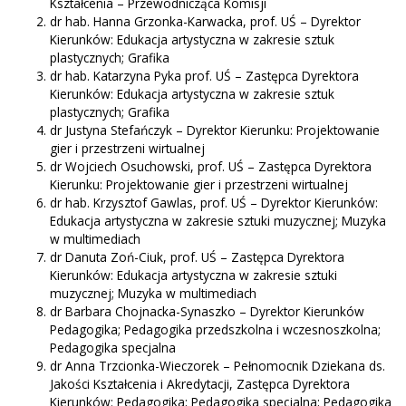
Kształcenia – Przewodnicząca Komisji
dr hab. Hanna Grzonka-Karwacka, prof. UŚ – Dyrektor
Kierunków: Edukacja artystyczna w zakresie sztuk
plastycznych; Grafika
dr hab. Katarzyna Pyka prof. UŚ – Zastępca Dyrektora
Kierunków: Edukacja artystyczna w zakresie sztuk
plastycznych; Grafika
dr Justyna Stefańczyk – Dyrektor Kierunku: Projektowanie
gier i przestrzeni wirtualnej
dr Wojciech Osuchowski, prof. UŚ – Zastępca Dyrektora
Kierunku: Projektowanie gier i przestrzeni wirtualnej
dr hab. Krzysztof Gawlas, prof. UŚ – Dyrektor Kierunków:
Edukacja artystyczna w zakresie sztuki muzycznej; Muzyka
w multimediach
dr Danuta Zoń-Ciuk, prof. UŚ – Zastępca Dyrektora
Kierunków: Edukacja artystyczna w zakresie sztuki
muzycznej; Muzyka w multimediach
dr Barbara Chojnacka-Synaszko – Dyrektor Kierunków
Pedagogika; Pedagogika przedszkolna i wczesnoszkolna;
Pedagogika specjalna
dr Anna Trzcionka-Wieczorek – Pełnomocnik Dziekana ds.
Jakości Kształcenia i Akredytacji, Zastępca Dyrektora
Kierunków: Pedagogika; Pedagogika specjalna; Pedagogika