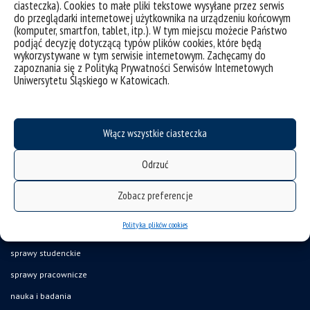
ciasteczka). Cookies to małe pliki tekstowe wysyłane przez serwis
do przeglądarki internetowej użytkownika na urządzeniu końcowym
(komputer, smartfon, tablet, itp.). W tym miejscu możecie Państwo
podjąć decyzję dotyczącą typów plików cookies, które będą
wykorzystywane w tym serwisie internetowym. Zachęcamy do
zapoznania się z Polityką Prywatności Serwisów Internetowych
Uniwersytetu Śląskiego w Katowicach.
Włącz wszystkie ciasteczka
Odrzuć
deklaracja dostępności
Zobacz preferencje
mapa strony
Polityka plików cookies
studiuj na wydziale
sprawy studenckie
sprawy pracownicze
nauka i badania