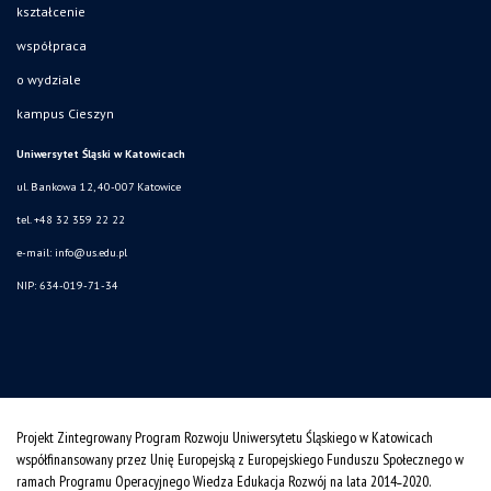
kształcenie
współpraca
o wydziale
kampus Cieszyn
Uniwersytet Śląski w Katowicach
ul. Bankowa 12, 40-007 Katowice
tel. +48 32 359 22 22
e-mail:
info@us.edu.pl
NIP: 634-019-71-34
Projekt Zintegrowany Program Rozwoju Uniwersytetu Śląskiego w Katowicach
współfinansowany przez Unię Europejską z Europejskiego Funduszu Społecznego w
ramach Programu Operacyjnego Wiedza Edukacja Rozwój na lata 2014˗2020.