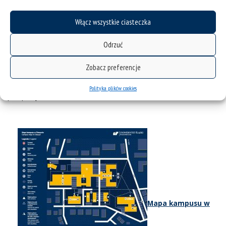
się już na dobre w lokalnym krajobrazie, zaznaczyły swą
obecność po obu stronach Olzy i przeniknęły miasto. W
Włącz wszystkie ciasteczka
Cieszynie- mieście pogranicza i styku kulturowego – jest
przestrzeń dla wszystkich. Wiele naszych absolwentów zostaje
Odrzuć
tutaj, aby kontynuować działalność, którą rozpoczęli jeszcze w
czasie studiów, wpisując się tym samym w historię tego miejsca.
Ono- jak każdy twór cywilizacyjny- potrzebuje energii, edukacji,
Zobacz preferencje
zmian i kultury. Kampus Cieszyn jest odpowiedzią na te potrzeby,
jest rękami, które kształtują jego obraz i oczami, które widzą
Polityka plików cookies
perspektywę.
Mapa kampusu w