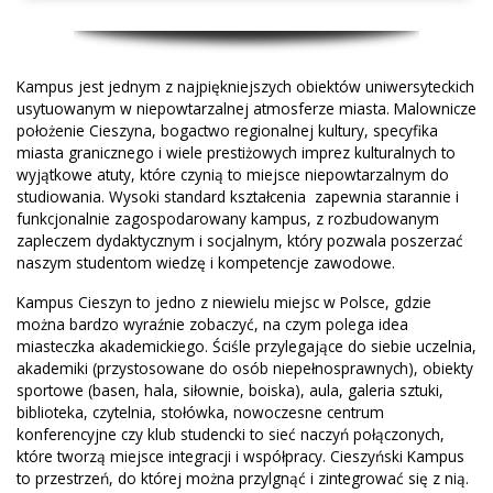
Kampus jest jednym z najpiękniejszych obiektów uniwersyteckich
usytuowanym w niepowtarzalnej atmosferze miasta. Malownicze
położenie Cieszyna, bogactwo regionalnej kultury, specyfika
miasta granicznego i wiele prestiżowych imprez kulturalnych to
wyjątkowe atuty, które czynią to miejsce niepowtarzalnym do
studiowania. Wysoki standard kształcenia zapewnia starannie i
funkcjonalnie zagospodarowany kampus, z rozbudowanym
zapleczem dydaktycznym i socjalnym, który pozwala poszerzać
naszym studentom wiedzę i kompetencje zawodowe.
Kampus Cieszyn to jedno z niewielu miejsc w Polsce, gdzie
można bardzo wyraźnie zobaczyć, na czym polega idea
miasteczka akademickiego. Ściśle przylegające do siebie uczelnia,
akademiki (przystosowane do osób niepełnosprawnych), obiekty
sportowe (basen, hala, siłownie, boiska), aula, galeria sztuki,
biblioteka, czytelnia, stołówka, nowoczesne centrum
konferencyjne czy klub studencki to sieć naczyń połączonych,
które tworzą miejsce integracji i współpracy. Cieszyński Kampus
to przestrzeń, do której można przylgnąć i zintegrować się z nią.