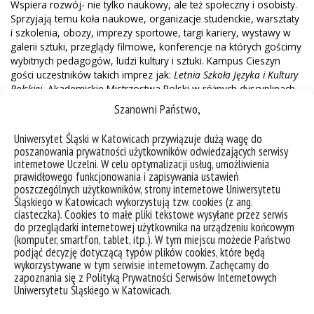
Wspiera rozwój- nie tylko naukowy, ale też społeczny i osobisty.
Sprzyjają temu koła naukowe, organizacje studenckie, warsztaty
i szkolenia, obozy, imprezy sportowe, targi kariery, wystawy w
galerii sztuki, przeglądy filmowe, konferencje na których gościmy
wybitnych pedagogów, ludzi kultury i sztuki. Kampus Cieszyn
gości uczestników takich imprez jak:
Letnia Szkoła Języka i Kultury
Polskiej
, Akademickie Mistrzostwa Polski w różnych dyscyplinach,
festiwale kultury studenckiej (np.
Międzynarodowy Studencki
Szanowni Państwo,
Festiwal Folklorystyczny, LAG
) czy
Kino na Granicy
.
Uniwersytet Śląski w Katowicach przywiązuje dużą wagę do
Kampus Cieszyn jest przestrzenią, która została tak
poszanowania prywatności użytkowników odwiedzających serwisy
zaaranżowana, żeby ściągać tutaj ludzi, którzy chcą ze sobą być,
internetowe Uczelni. W celu optymalizacji usług, umożliwienia
a nie tylko się uczyć. To miejsce dla ludzi kreatywnych,
prawidłowego funkcjonowania i zapisywania ustawień
inicjatywnych i chcących od uczelni czegoś więcej, niż
poszczególnych użytkowników, strony internetowe Uniwersytetu
wykształcenia. Uniwersytet to jednak przede wszystkim
Śląskiego w Katowicach wykorzystują tzw. cookies (z ang.
społeczność akademicka: studenci, wykładowcy i pracownicy
ciasteczka). Cookies to małe pliki tekstowe wysyłane przez serwis
do przeglądarki internetowej użytkownika na urządzeniu końcowym
administracyjni, którzy wspólnie dążą do tego, żeby uczelnia była
(komputer, smartfon, tablet, itp.). W tym miejscu możecie Państwo
tętniącym życiem miejscem, w którym splata się nauka, kultura i
podjąć decyzję dotyczącą typów plików cookies, które będą
sztuka, a które kształtuje klimat miasta i buduje jego tożsamość.
wykorzystywane w tym serwisie internetowym. Zachęcamy do
zapoznania się z Polityką Prywatności Serwisów Internetowych
To miejsce o szczególnym znaczeniu w życiu społeczności
Uniwersytetu Śląskiego w Katowicach.
Cieszyna – formuje tutejszą kulturę, kreuje artystyczny wizerunek
miasta i podnosi jakość życia. Inicjatywy studenckie zadomowiły