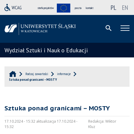
PL
EN
strefa projektów
poczta
kontakt
Wydział Sztuki i Nauk o Edukacji
Rodzaj zawartości
informacje
Sztuka ponad granicami – MOSTY
Sztuka ponad granicami – MOSTY
17.10.2024 - 15:32 aktualizacja 17.10.2024 -
Redakcja:
Wiktor
15:32
Kluz