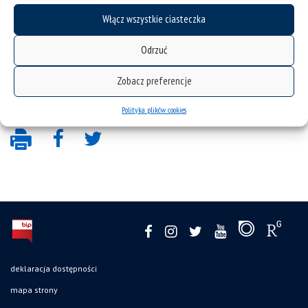
badawcze/gamelab/multimedia/sztuka-ponad-
granicami-mosty-polsko-czeski-projekt-
Włącz wszystkie ciasteczka
artystyczny-finansowany-przez-ministerstwo-
Odrzuć
spraw-zagranicznych-2/
Zobacz preferencje
Polityka plików cookies
deklaracja dostępności
mapa strony