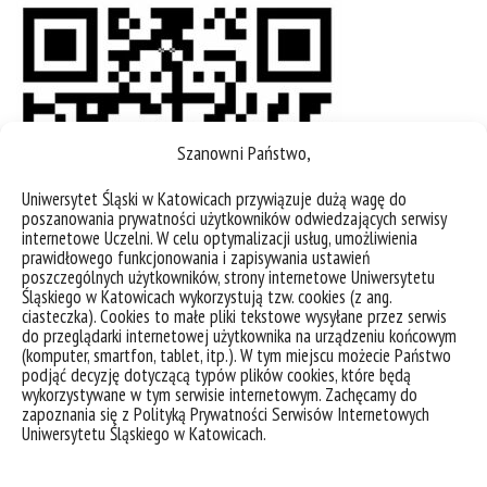
Szanowni Państwo,
Uniwersytet Śląski w Katowicach przywiązuje dużą wagę do
poszanowania prywatności użytkowników odwiedzających serwisy
internetowe Uczelni. W celu optymalizacji usług, umożliwienia
prawidłowego funkcjonowania i zapisywania ustawień
poszczególnych użytkowników, strony internetowe Uniwersytetu
Śląskiego w Katowicach wykorzystują tzw. cookies (z ang.
ciasteczka). Cookies to małe pliki tekstowe wysyłane przez serwis
do przeglądarki internetowej użytkownika na urządzeniu końcowym
(komputer, smartfon, tablet, itp.). W tym miejscu możecie Państwo
podjąć decyzję dotyczącą typów plików cookies, które będą
link do strony projektu:
wykorzystywane w tym serwisie internetowym. Zachęcamy do
zapoznania się z Polityką Prywatności Serwisów Internetowych
https://sztukaponadgranicami.eu/mosty
Uniwersytetu Śląskiego w Katowicach.
https://us.edu.pl/centra-