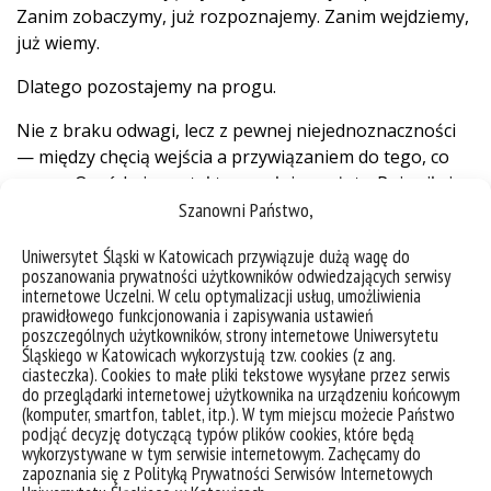
Zanim zobaczymy, już rozpoznajemy. Zanim wejdziemy,
już wiemy.
Dlatego pozostajemy na progu.
Nie z braku odwagi, lecz z pewnej niejednoznaczności
— między chęcią wejścia a przywiązaniem do tego, co
znane. Ogród nie został tu w pełni przeżyty. Pojawił się
Szanowni Państwo,
z dystansu — i nie w czasie rozkwitu. Raczej w
momencie wycofania, kiedy zieleń gaśnie, a struktura
Uniwersytet Śląski w Katowicach przywiązuje dużą wagę do
zaczyna się odsłaniać.
poszanowania prywatności użytkowników odwiedzających serwisy
internetowe Uczelni. W celu optymalizacji usług, umożliwienia
Mówiliśmy: to nie jest odpowiedni czas.
prawidłowego funkcjonowania i zapisywania ustawień
Że nic już nie zostało.
poszczególnych użytkowników, strony internetowe Uniwersytetu
Śląskiego w Katowicach wykorzystują tzw. cookies (z ang.
ciasteczka). Cookies to małe pliki tekstowe wysyłane przez serwis
A może właśnie wtedy ogród staje się najbardziej
do przeglądarki internetowej użytkownika na urządzeniu końcowym
widoczny.
(komputer, smartfon, tablet, itp.). W tym miejscu możecie Państwo
podjąć decyzję dotyczącą typów plików cookies, które będą
Nie jako obraz pełni, lecz jako proces.
wykorzystywane w tym serwisie internetowym. Zachęcamy do
Nie jako miejsce, lecz jako cykl.
zapoznania się z Polityką Prywatności Serwisów Internetowych