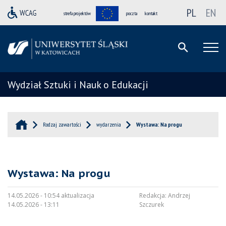
PL
EN
strefa projektów
poczta
kontakt
Wydział Sztuki i Nauk o Edukacji
Rodzaj zawartości
wydarzenia
Wystawa: Na progu
Wystawa: Na progu
14.05.2026 - 10:54 aktualizacja
Redakcja:
Andrzej
14.05.2026 - 13:11
Szczurek