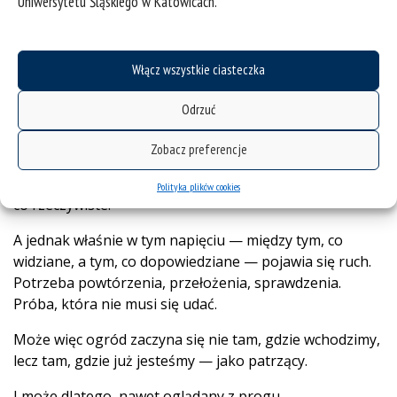
Uniwersytetu Śląskiego w Katowicach.
Nie jako coś, do czego się wchodzi, lecz coś, co się
zastaje — zawsze w przejściu, nigdy w całości.
Próg nie jest więc tylko granicą.
Włącz wszystkie ciasteczka
Jest miejscem pracy.
Odrzuć
To tutaj zaczyna się relacja — niepewna, podatna na
pomyłki. Widzimy kształty i nadajemy im znaczenia,
Zobacz preferencje
które za chwilę się rozpadają. Rozpoznajemy obecność
tam, gdzie jest tylko ślad. Projekcje mieszają się z tym,
Polityka plików cookies
co rzeczywiste.
A jednak właśnie w tym napięciu — między tym, co
widziane, a tym, co dopowiedziane — pojawia się ruch.
Potrzeba powtórzenia, przełożenia, sprawdzenia.
Próba, która nie musi się udać.
Może więc ogród zaczyna się nie tam, gdzie wchodzimy,
lecz tam, gdzie już jesteśmy — jako patrzący.
I może dlatego, nawet oglądany z progu,