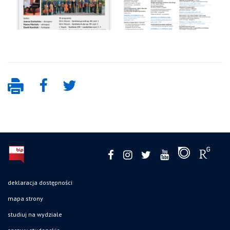
deklaracja dostępności
mapa strony
studiuj na wydziale