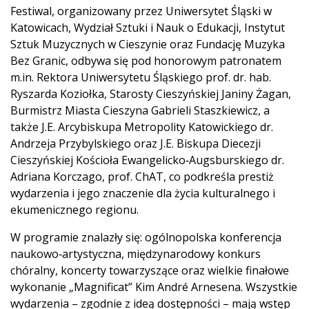
Festiwal, organizowany przez Uniwersytet Śląski w
Katowicach, Wydział Sztuki i Nauk o Edukacji, Instytut
Sztuk Muzycznych w Cieszynie oraz Fundację Muzyka
Bez Granic, odbywa się pod honorowym patronatem
m.in. Rektora Uniwersytetu Śląskiego prof. dr. hab.
Ryszarda Koziołka, Starosty Cieszyńskiej Janiny Żagan,
Burmistrz Miasta Cieszyna Gabrieli Staszkiewicz, a
także J.E. Arcybiskupa Metropolity Katowickiego dr.
Andrzeja Przybylskiego oraz J.E. Biskupa Diecezji
Cieszyńskiej Kościoła Ewangelicko‑Augsburskiego dr.
Adriana Korczago, prof. ChAT, co podkreśla prestiż
wydarzenia i jego znaczenie dla życia kulturalnego i
ekumenicznego regionu.
W programie znalazły się: ogólnopolska konferencja
naukowo‑artystyczna, międzynarodowy konkurs
chóralny, koncerty towarzyszące oraz wielkie finałowe
wykonanie „Magnificat” Kim André Arnesena. Wszystkie
wydarzenia – zgodnie z ideą dostępności – mają wstęp