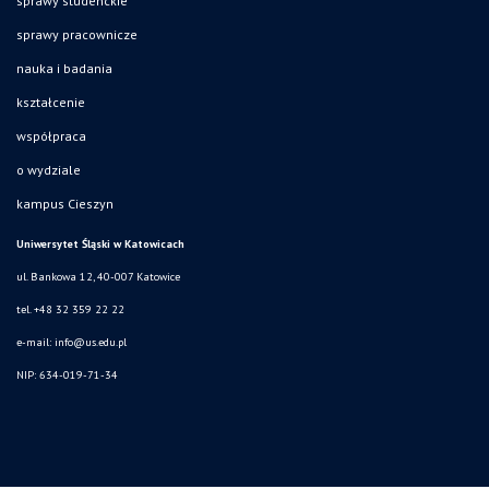
sprawy studenckie
sprawy pracownicze
nauka i badania
kształcenie
współpraca
o wydziale
kampus Cieszyn
Uniwersytet Śląski w Katowicach
ul. Bankowa 12, 40-007 Katowice
tel. +48 32 359 22 22
e-mail:
info@us.edu.pl
NIP: 634-019-71-34