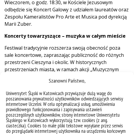
Wieczorem, o godz. 18:30, w Kościele Jezusowym
odbędzie się Koncert Galowy z udziałem laureatów oraz
Zespołu Kameralistów Pro Arte et Musica pod dyrekcją
Marii Zuber.
Koncerty towarzyszące – muzyka w całym mieście
Festiwal tradycyjnie rozszerza swoją obecność poza
sale koncertowe, zapraszając publiczność do różnych
przestrzeni Cieszyna i okolic. W historycznych
przestrzeniach miasta, w ramach akcji „Muzycznym
szlakiem Cieszyna” (20 czerwca, godz. 15:00–17:00)
Szanowni Państwo,
chóry festiwalowe wystąpią w czterech symbolicznych
lokalizacjach: Rynek w Cieszynie, Studnia Trzech Braci,
Uniwersytet Śląski w Katowicach przywiązuje dużą wagę do
Rotunda św. Mikołaja. Wieża Piastowska
poszanowania prywatności użytkowników odwiedzających serwisy
internetowe Uczelni. W celu optymalizacji usług, umożliwienia
prawidłowego funkcjonowania i zapisywania ustawień
Koncerty towarzyszące obejmują również wydarzenia w
poszczególnych użytkowników, strony internetowe Uniwersytetu
pobliskich miejscowościach – Ustroniu, Goleszowie i
Śląskiego w Katowicach wykorzystują tzw. cookies (z ang.
Łukowie Śląskim – podkreślając regionalny zasięg
ciasteczka). Cookies to małe pliki tekstowe wysyłane przez serwis
do przeglądarki internetowej użytkownika na urządzeniu końcowym
festiwalu i jego otwartość na różnorodne przestrzenie