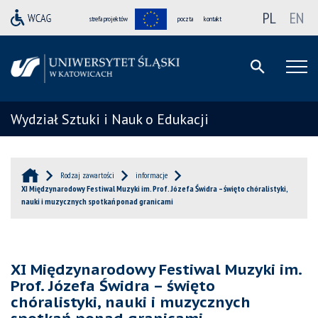
PL
EN
strefa projektów
poczta
kontakt
Wydział Sztuki i Nauk o Edukacji
Rodzaj zawartości
informacje
XI Międzynarodowy Festiwal Muzyki im. Prof. Józefa Świdra – święto chóralistyki,
nauki i muzycznych spotkań ponad granicami
XI Międzynarodowy Festiwal Muzyki im.
Prof. Józefa Świdra – święto
chóralistyki, nauki i muzycznych