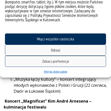
(komputer, smartfon, tablet, itp.). W tym miejscu możecie Państwo
kultury.
podjąć decyzję dotyczącą typów plików cookies, które będą
W programie znalazły się:
wykorzystywane w tym serwisie internetowym. Zachęcamy do
zapoznania się z Polityką Prywatności Serwisów Internetowych
Uniwersytetu Śląskiego w Katowicach.
Koncert zespołów z Gruzji i Ustronia (19 czerwca,
Ustroń)
„Od klasyki do awangardy” – recital skrzypcowy z
elektroniką Dominika Kossakowskiego (20
Włącz wszystkie ciasteczka
czerwca, COK Dom Narodowy)
Nabożeństwo z udziałem ChAWAT i JKEnsemble
Odrzuć
(21 czerwca, Goleszów)
„Muzyka w samo południe” – koncert Orkiestry
Zobacz preferencje
Kameralnej Towarzystwa Przyjaciół Filharmonii
Polityka plików cookies
Śląskiej (21 czerwca, PSM Cieszyn)
„Muzyka łączy kultury” – koncert integrujący
młodych wykonawców z Polski i Gruzji (22 czerwca,
Dwór w Łukowie Śląskim)
Koncert „Magnificat” Kim André Arnesena –
kulminacja festiwalu