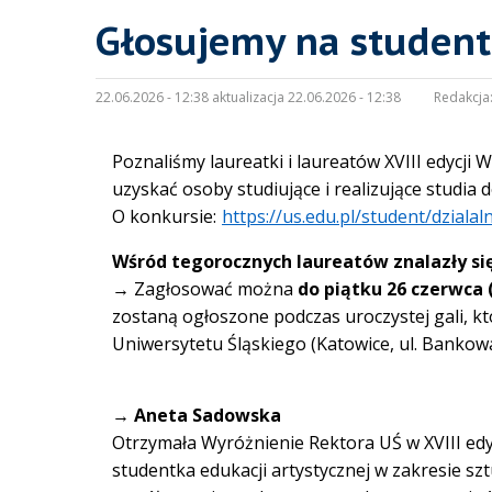
Głosujemy na student
22.06.2026 - 12:38 aktualizacja 22.06.2026 - 12:38
Redakcja
Poznaliśmy laureatki i laureatów XVIII edycji
uzyskać osoby studiujące i realizujące studia 
O konkursie:
https://us.edu.pl/student/dzial
Wśród tegorocznych laureatów znalazły si
→ Zagłosować można
do piątku 26 czerwca (
zostaną ogłoszone podczas uroczystej gali, k
Uniwersytetu Śląskiego (Katowice, ul. Bankowa
→ Aneta Sadowska
Otrzymała Wyróżnienie Rektora UŚ w XVIII edyc
studentka edukacji artystycznej w zakresie szt