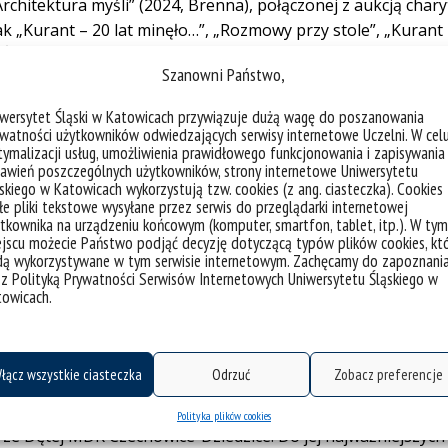
chitektura myśli” (2024, Brenna), połączonej z aukcją char
jak „Kurant – 20 lat minęło…”, „Rozmowy przy stole”, „Kurant
zy „Śląsk Cieszyński Ornamentem”, obejmujące pełen zakres dz
Szanowni Państwo,
 w organizacji międzynarodowego wydarzenia 3rd Internation
czość członkiń i członków Studenckiego Koła Artystyczno-N
iwersytet Śląski w Katowicach przywiązuje dużą wagę do poszanowania
ieła „Cudeńka” w Katowicach. Jako przewodnicząca tego koł
watności użytkowników odwiedzających serwisy internetowe Uczelni. W cel
ymalizacji usług, umożliwienia prawidłowego funkcjonowania i zapisywania
ość artystyczno-organizacyjną oraz prowadzi jego profil na
awień poszczególnych użytkowników, strony internetowe Uniwersytetu
wija działalność artystyczną w dziedzinie grafiki warsztato
skiego w Katowicach wykorzystują tzw. cookies (z ang. ciasteczka). Cookies
 i konkursach w Europie oraz poza nią. Jej prace były pre
e pliki tekstowe wysyłane przez serwis do przeglądarki internetowej
tkownika na urządzeniu końcowym (komputer, smartfon, tablet, itp.). W tym
ziałalność artystyczna została doceniona nagrodami, w tym I
jscu możecie Państwo podjąć decyzję dotyczącą typów plików cookies, kt
wie oraz wyróżnieniem na XXIV Salonie Wielkopolskim w
dą wykorzystywane w tym serwisie internetowym. Zachęcamy do zapoznani
 z Polityką Prywatności Serwisów Internetowych Uniwersytetu Śląskiego w
towicach.
łącz wszystkie ciasteczka
Odrzuć
Zobacz preferencje
ji konkursu za osiągnięcia artystyczne jako studentka eduk
ydziale Sztuki i Nauk o Edukacji UŚ. Gra na saksofonie w Cie
Polityka plików cookies
rze Dętej MDK Czechowice-Dziedzice. Do jej najważniejszych