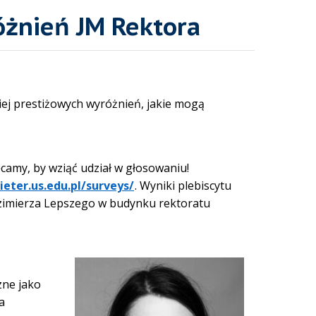
óżnień JM Rektora
ziej prestiżowych wyróżnień, jakie mogą
ęcamy, by wziąć udział w głosowaniu!
ieter.us.edu.pl/surveys/
. Wyniki plebiscytu
Kazimierza Lepszego w budynku rektoratu
zne jako
a