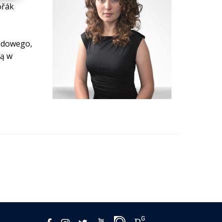
ořák
rodowego,
tą w