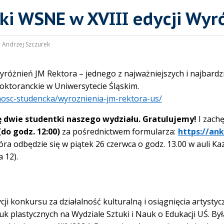
ki WSNE w XVIII edycji Wyr
:
Andrzej Szczurek
 Wyróżnień JM Rektora – jednego z najważniejszych i najbard
doktoranckie w Uniwersytecie Śląskim.
alnosc-studencka/wyroznienia-jm-rektora-us/
ę dwie studentki naszego wydziału.
Gratulujemy!
I zach
do godz. 12:00)
za pośrednictwem formularza:
https://ank
tóra odbędzie się w piątek 26 czerwca o godz. 13.00 w auli 
 12).
ji konkursu za działalność kulturalną i osiągnięcia artystyc
uk plastycznych na Wydziale Sztuki i Nauk o Edukacji UŚ. Był