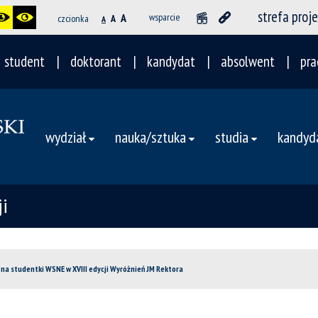
strefa proj
A
wsparcie
czcionka
A
A
student
doktorant
kandydat
absolwent
pra
wydział
nauka/sztuka
studia
kandyd
i
na studentki WSNE w XVIII edycji Wyróżnień JM Rektora