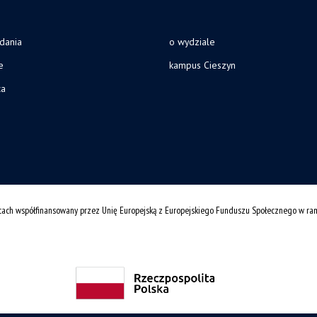
adania
o wydziale
e
kampus Cieszyn
ca
cach współfinansowany przez Unię Europejską z Europejskiego Funduszu Społecznego w r