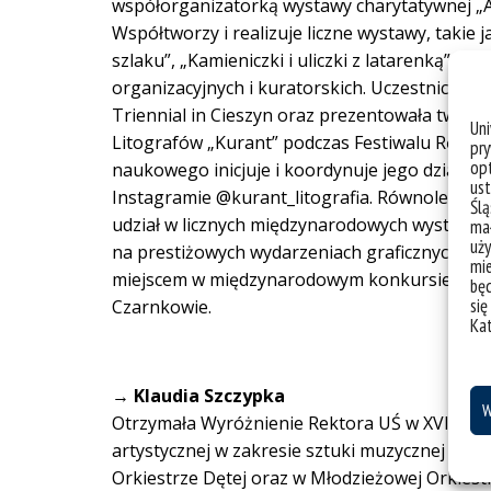
współorganizatorką wystawy charytatywnej „Ar
Współtworzy i realizuje liczne wystawy, takie 
szlaku”, „Kamieniczki i uliczki z latarenką” c
organizacyjnych i kuratorskich. Uczestniczyła
Triennial in Cieszyn oraz prezentowała twór
Un
Litografów „Kurant” podczas Festiwalu Rękodz
pry
opt
naukowego inicjuje i koordynuje jego działaln
ust
Instagramie @kurant_litografia. Równolegle roz
Ślą
udział w licznych międzynarodowych wystawach
mał
uży
na prestiżowych wydarzeniach graficznych, a d
mie
miejscem w międzynarodowym konkursie w Pad
bę
się
Czarnkowie.
Ka
→
Klaudia Szczypka
W
Otrzymała Wyróżnienie Rektora UŚ w XVIII edyc
artystycznej w zakresie sztuki muzycznej na W
Orkiestrze Dętej oraz w Młodzieżowej Orkiest