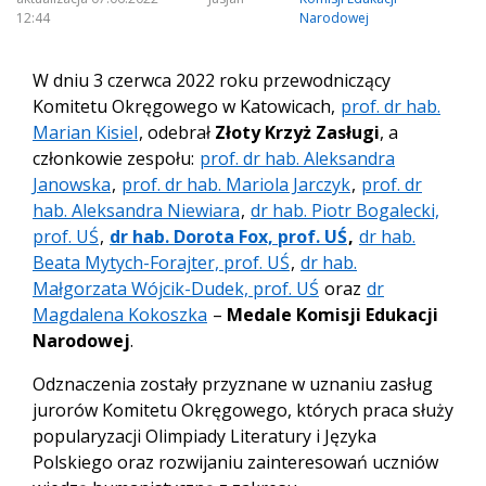
12:44
Narodowej
W dniu 3 czerwca 2022 roku przewodniczący
Komitetu Okręgowego w Katowicach,
prof. dr hab.
Marian Kisiel
, odebrał
Złoty Krzyż Zasługi
, a
członkowie zespołu:
prof. dr hab. Aleksandra
Janowska
,
prof. dr hab. Mariola Jarczyk
,
prof. dr
hab. Aleksandra Niewiara
,
dr hab. Piotr Bogalecki,
prof. UŚ
,
dr hab. Dorota Fox, prof. UŚ
,
dr hab.
Beata Mytych-Forajter, prof. UŚ
,
dr hab.
Małgorzata Wójcik-Dudek, prof. UŚ
oraz
dr
Magdalena Kokoszka
–
Medale Komisji Edukacji
Narodowej
.
Odznaczenia zostały przyznane w uznaniu zasług
jurorów Komitetu Okręgowego, których praca służy
popularyzacji Olimpiady Literatury i Języka
Polskiego oraz rozwijaniu zainteresowań uczniów