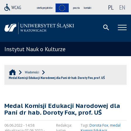
PL
EN
strefa projektów
poczta
kontakt
Instytut Nauk o Kulturze
Wiadomości
Medal Komisji Edukacji Narodowej dla Pani dr hab. Doroty Fox, prof. UŚ
Medal Komisji Edukacji Narodowej dla
Pani dr hab. Doroty Fox, prof. UŚ
06.06.2022 - 14:58
Redakcja:
Tagi:
Dorota Fox
,
medal
aktualizacja 07.06.2022 -
JusJan
Komisji Edukacji