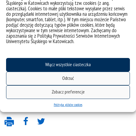
Śląskiego w Katowicach wykorzystują tzw. cookies (z ang.
GoogleScholar
ciasteczka). Cookies to małe pliki tekstowe wysyłane przez serwis
do przeglądarki internetowej użytkownika na urządzeniu końcowym
PBN
(komputer, smartfon, tablet, itp.). W tym miejscu możecie Państwo
podjąć decyzję dotyczącą typów plików cookies, które będą
ORCID
wykorzystywane w tym serwisie internetowym. Zachęcamy do
zapoznania się z Polityką Prywatności Serwisów Internetowych
Uniwersytetu Śląskiego w Katowicach.
Włącz wszystkie ciasteczka
Odrzuć
Zobacz preferencje
Polityka plików cookies