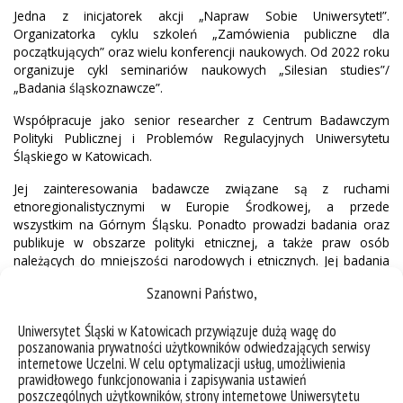
Jedna z inicjatorek akcji „Napraw Sobie Uniwersytet!”.
Organizatorka cyklu szkoleń „Zamówienia publiczne dla
początkujących” oraz wielu konferencji naukowych. Od 2022 roku
organizuje cykl seminariów naukowych „Silesian studies”/
„Badania śląskoznawcze”.
Współpracuje jako senior researcher z Centrum Badawczym
Polityki Publicznej i Problemów Regulacyjnych Uniwersytetu
Śląskiego w Katowicach.
Jej zainteresowania badawcze związane są z ruchami
etnoregionalistycznymi w Europie Środkowej, a przede
wszystkim na Górnym Śląsku. Ponadto prowadzi badania oraz
publikuje w obszarze polityki etnicznej, a także praw osób
należących do mniejszości narodowych i etnicznych. Jej badania
obejmują też problematykę stanowienia aktów prawa
Szanowni Państwo,
miejscowego.
Prowadzi zajęcia dydaktyczne z prawa administracyjnego oraz
Uniwersytet Śląski w Katowicach przywiązuje dużą wagę do
poszanowania prywatności użytkowników odwiedzających serwisy
prawa międzynarodowego publicznego.
internetowe Uczelni. W celu optymalizacji usług, umożliwienia
prawidłowego funkcjonowania i zapisywania ustawień
ResearchGate
poszczególnych użytkowników, strony internetowe Uniwersytetu