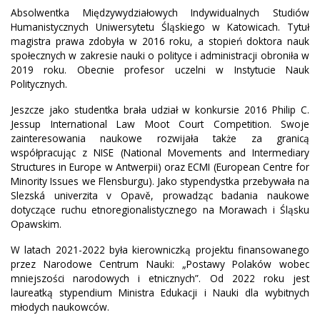
Absolwentka Międzywydziałowych Indywidualnych Studiów
Humanistycznych Uniwersytetu Śląskiego w Katowicach. Tytuł
magistra prawa zdobyła w 2016 roku, a stopień doktora nauk
społecznych w zakresie nauki o polityce i administracji obroniła w
2019 roku. Obecnie profesor uczelni w Instytucie Nauk
Politycznych.
Jeszcze jako studentka brała udział w konkursie 2016 Philip C.
Jessup International Law Moot Court Competition. Swoje
zainteresowania naukowe rozwijała także za granicą
współpracując z NISE (National Movements and Intermediary
Structures in Europe w Antwerpii) oraz ECMI (European Centre for
Minority Issues we Flensburgu). Jako stypendystka przebywała na
Slezská univerzita v Opavě, prowadząc badania naukowe
dotyczące ruchu etnoregionalistycznego na Morawach i Śląsku
Opawskim.
W latach 2021-2022 była kierowniczką projektu finansowanego
przez Narodowe Centrum Nauki: „Postawy Polaków wobec
mniejszości narodowych i etnicznych”. Od 2022 roku jest
laureatką stypendium Ministra Edukacji i Nauki dla wybitnych
młodych naukowców.