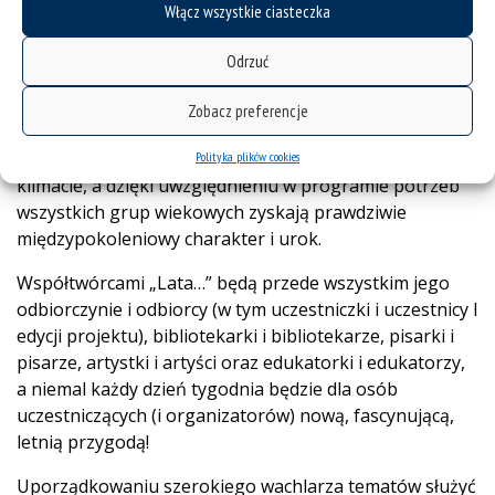
sosnowieckiej Biblioteki, którego celem jest aktywizacja
Włącz wszystkie ciasteczka
lokalnej społeczności i odpowiedź na potrzebę
atrakcyjnej, angażującej, nowoczesnej i – co ważne –
Odrzuć
darmowej oferty kulturalnej w mieście podczas tzw.
„sezonu ogórkowego”. Plenerowe spotkania,
Zobacz preferencje
warsztaty, koncerty, pokazy filmowe i wystawa
przebiegać będą w lekkim, swobodnym i wakacyjnym
Polityka plików cookies
klimacie, a dzięki uwzględnieniu w programie potrzeb
wszystkich grup wiekowych zyskają prawdziwie
międzypokoleniowy charakter i urok.
Współtwórcami „Lata…” będą przede wszystkim jego
odbiorczynie i odbiorcy (w tym uczestniczki i uczestnicy I
edycji projektu), bibliotekarki i bibliotekarze, pisarki i
pisarze, artystki i artyści oraz edukatorki i edukatorzy,
a niemal każdy dzień tygodnia będzie dla osób
uczestniczących (i organizatorów) nową, fascynującą,
letnią przygodą!
Uporządkowaniu szerokiego wachlarza tematów służyć