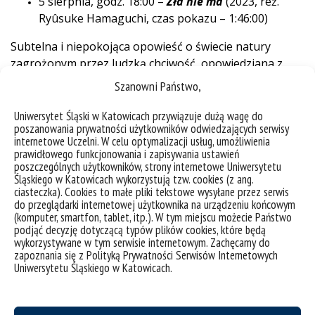
5 sierpnia, godz. 18:00 –
Zła nie ma
(2023, reż.
Ryûsuke Hamaguchi, czas pokazu – 1:46:00)
Subtelna i niepokojąca opowieść o świecie natury
zagrożonym przez ludzką chciwość, opowiedziana z
charakterystyczną dla Hamaguchiego poetycką
Szanowni Państwo,
precyzją.
Uniwersytet Śląski w Katowicach przywiązuje dużą wagę do
19 sierpnia, godz. 18:00 –
Dream Scenario
(2023,
poszanowania prywatności użytkowników odwiedzających serwisy
internetowe Uczelni. W celu optymalizacji usług, umożliwienia
reż. Kristoffer Borgli, czas pokazu – 1:40:00)
prawidłowego funkcjonowania i zapisywania ustawień
poszczególnych użytkowników, strony internetowe Uniwersytetu
Błyskotliwa i absurdalnie zabawna satyra na
Śląskiego w Katowicach wykorzystują tzw. cookies (z ang.
współczesną kulturę popularności, mediów
ciasteczka). Cookies to małe pliki tekstowe wysyłane przez serwis
społecznościowych i internetowej sławy.
do przeglądarki internetowej użytkownika na urządzeniu końcowym
(komputer, smartfon, tablet, itp.). W tym miejscu możecie Państwo
podjąć decyzję dotyczącą typów plików cookies, które będą
O projekcie
wykorzystywane w tym serwisie internetowym. Zachęcamy do
zapoznania się z Polityką Prywatności Serwisów Internetowych
„Lato na luzie – wakacyjne pikniki kulturalne” to
Uniwersytetu Śląskiego w Katowicach.
interdyscyplinarny, promujący korzyści płynące z
obcowania z szeroko rozumianą kulturą projekt