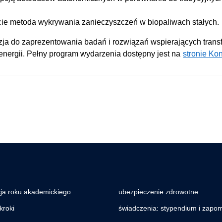
cie metoda wykrywania zanieczyszczeń w biopaliwach stałych.
zja do zaprezentowania badań i rozwiązań wspierających trans
energii. Pełny program wydarzenia dostępny jest na
stronie Ko
cja roku akademickiego
ubezpieczenie zdrowotne
kroki
świadczenia: stypendium i zapo