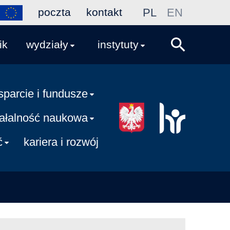
poczta
kontakt
PL
EN
ik
wydziały
instytuty
sparcie i fundusze
iałalność naukowa
ć
kariera i rozwój