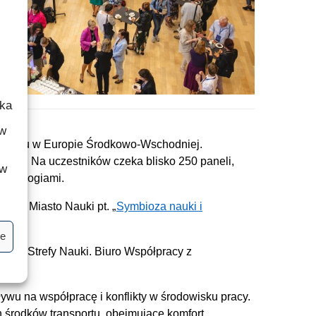
ika
ów
sportu w Europie Środkowo-Wschodniej.
ch. Na uczestników czeka blisko 250 paneli,
 w
echnologiami.
ice Miasto Nauki pt. „
Symbioza nauki i
je
onej Strefy Nauki. Biuro Współpracy z
:
ływu na współpracę i konflikty w środowisku pracy.
środków transportu, obejmujące komfort,