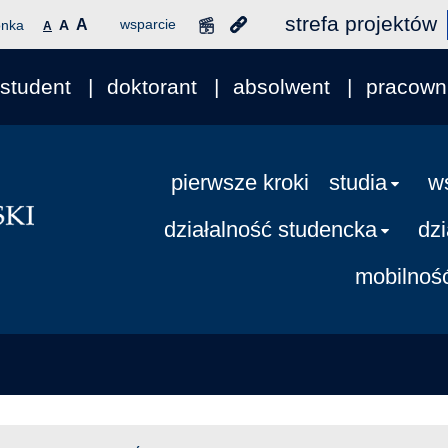
strefa projektów
A
wsparcie
onka
A
A
student
doktorant
absolwent
pracown
pierwsze kroki
studia
w
działalność studencka
dz
mobilnoś