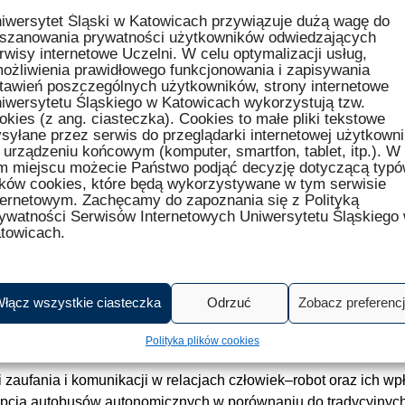
iwersytet Śląski w Katowicach przywiązuje dużą wagę do
szanowania prywatności użytkowników odwiedzających
rwisy internetowe Uczelni. W celu optymalizacji usług,
ożliwienia prawidłowego funkcjonowania i zapisywania
tawień poszczególnych użytkowników, strony internetowe
iwersytetu Śląskiego w Katowicach wykorzystują tzw.
okies (z ang. ciasteczka). Cookies to małe pliki tekstowe
syłane przez serwis do przeglądarki internetowej użytkown
 urządzeniu końcowym (komputer, smartfon, tablet, itp.). W
m miejscu możecie Państwo podjąć decyzję dotyczącą typ
ików cookies, które będą wykorzystywane w tym serwisie
nferencja i EXPO poświęcone zrównoważonemu rozwojowi tran
ternetowym. Zachęcamy do zapoznania się z Polityką
a 2025 r. w Międzynarodowym Centrum Kongresowym w Katowica
ywatności Serwisów Internetowych Uniwersytetu Śląskiego
tys. m² przestrzeni wystawienniczej wypełnionej najnowszymi t
towicach.
 panel z udziałem rektorów Konsorcjum Akademickiego – Katow
u innowacyjności”.
łącz wszystkie ciasteczka
Odrzuć
Zobacz preferenc
w Katowicach, który zaprezentuje swój potencjał w ramach Ziel
Polityka plików cookies
rozwiązania związane z zieloną i cyfrową transformacją, m.in.
i zaufania i komunikacji w relacjach człowiek–robot oraz ich wp
cją autobusów autonomicznych w porównaniu do tradycyjnych 