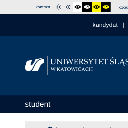
kontrast
czci
kandydat
student