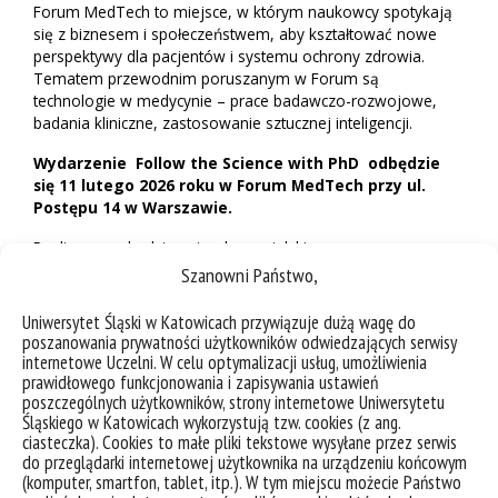
Forum MedTech to miejsce, w którym naukowcy spotykają
się z biznesem i społeczeństwem, aby kształtować nowe
perspektywy dla pacjentów i systemu ochrony zdrowia.
Tematem przewodnim poruszanym w Forum są
technologie w medycynie – prace badawczo-rozwojowe,
badania kliniczne, zastosowanie sztucznej inteligencji.
Wydarzenie
Follow the Science with PhD odbędzie
się 11 lutego 2026 roku w Forum MedTech przy ul.
Postępu 14 w Warszawie.
Realizowane będzie w języku angielskim.
Szanowni Państwo,
Link do rejestracji na spotkanie znajdziesz na stronie.
Uniwersytet Śląski w Katowicach przywiązuje dużą wagę do
poszanowania prywatności użytkowników odwiedzających serwisy
internetowe Uczelni. W celu optymalizacji usług, umożliwienia
prawidłowego funkcjonowania i zapisywania ustawień
poszczególnych użytkowników, strony internetowe Uniwersytetu
Śląskiego w Katowicach wykorzystują tzw. cookies (z ang.
ciasteczka). Cookies to małe pliki tekstowe wysyłane przez serwis
do przeglądarki internetowej użytkownika na urządzeniu końcowym
(komputer, smartfon, tablet, itp.). W tym miejscu możecie Państwo