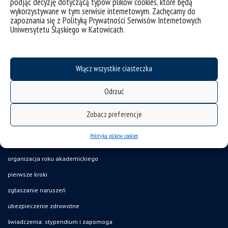
podjąć decyzję dotyczącą typów plików cookies, które będą
wykorzystywane w tym serwisie internetowym. Zachęcamy do
zapoznania się z Polityką Prywatności Serwisów Internetowych
Uniwersytetu Śląskiego w Katowicach.
deklaracja dostępności
Włącz wszystkie ciasteczka
mapa strony
Odrzuć
UŚ od A do Z
akty prawne
Zobacz preferencje
USOSweb
Polityka plików cookies
Wirtualny UŚ
organizacja roku akademickiego
pierwsze kroki
zgłaszanie naruszeń
ubezpieczenie zdrowotne
świadczenia: stypendium i zapomoga