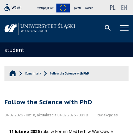
PL
EN
strefa projektów
poczta
kontakt
student
Komunikaty
Follow the Science with PhD
Follow the Science with PhD
04.02.2026 - 08:18, aktualizacja 04.02.2026 - 08:18
Redakcja:
es
11 lutego 2026
roku w Forum MedTech w Warszawie