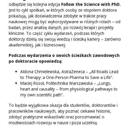
odbędzie się kolejna edycja
Follow the Science with PhD.
Jest to cykl spotkań, w których osoby ze stopniem doktora
pokazują, jak doświadczenia zdobyte w trakcie pracy
naukowej mogą być wykorzystywane w różnych rolach – od
badań, przez analizę danych, po rozwój terapii i projekty
kliniczne.
To część cyklu wydarzeń, podczas których
doktorzy dzielą się swoją wiedzą i ścieżką kariery – zarówno
akademickiej, jak i biznesowej.
Podczas wydarzenia o swoich ścieżkach zawodowych
po doktoracie opowiedzą:
Aldona Chmielewska, AstraZeneca – „All Roads Lead
to Therapy: a One-Person Pharma to Save a Life”.
Maciej Rosoł, Politechnika Warszawska – „Lungs,
heart and causality – from physiological pathways to
my own scientific path”.
To będzie wyjątkowa okazja dla studentów, doktorantów i
pracowników naukowych, aby poznać ciekawe historie,
zdobyć praktyczne wskazówki oraz porozmawiać o
możliwościach rozwoju w nauce i poza uczelnią.