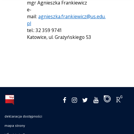
mgr Agnieszka Frankiewicz
e-
mail:
agnieszka.frankiewicz@us.edu.
pl
tel.: 32 359 9741
Katowice, ul. Grażyńskiego 53
deklaracja dostępności
mapa strony