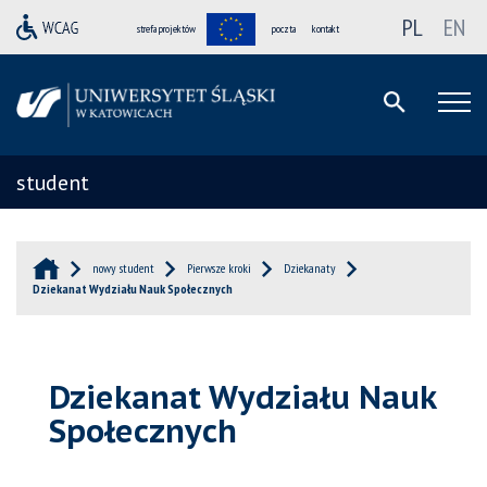
PL
EN
strefa projektów
poczta
kontakt
student
nowy student
Pierwsze kroki
Dziekanaty
Dziekanat Wydziału Nauk Społecznych
Dziekanat Wydziału Nauk
Społecznych