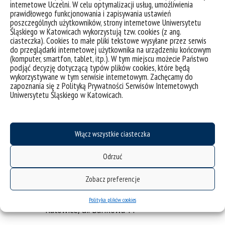
internetowe Uczelni. W celu optymalizacji usług, umożliwienia
merytoryczny
prawidłowego funkcjonowania i zapisywania ustawień
poszczególnych użytkowników, strony internetowe Uniwersytetu
dr Daniela Dzienniak-Pulina
Śląskiego w Katowicach wykorzystują tzw. cookies (z ang.
ciasteczka). Cookies to małe pliki tekstowe wysyłane przez serwis
e-mail:
daniela.dzienniak-
do przeglądarki internetowej użytkownika na urządzeniu końcowym
pulina@us.edu.pl
(komputer, smartfon, tablet, itp.). W tym miejscu możecie Państwo
Katowice, ul. Bankowa 11
podjąć decyzję dotyczącą typów plików cookies, które będą
wykorzystywane w tym serwisie internetowym. Zachęcamy do
dr Sabina Pawlik
zapoznania się z Polityką Prywatności Serwisów Internetowych
Uniwersytetu Śląskiego w Katowicach.
e-mail
sabina.pawlik@us.edu.pl
Katowice, ul. Grażyńskiego 53
Włącz wszystkie ciasteczka
Koordynator
administracyjny
Odrzuć
mgr Beata Kalisz
Zobacz preferencje
e-mail:
beata.kalisz@us.edu.pl
tel.: 32 359 1807
Polityka plików cookies
Katowice, ul. Bankowa 11