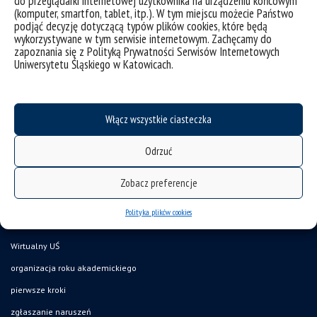
do przeglądarki internetowej użytkownika na urządzeniu końcowym
(komputer, smartfon, tablet, itp.). W tym miejscu możecie Państwo
podjąć decyzję dotyczącą typów plików cookies, które będą
wykorzystywane w tym serwisie internetowym. Zachęcamy do
zapoznania się z Polityką Prywatności Serwisów Internetowych
Uniwersytetu Śląskiego w Katowicach.
Włącz wszystkie ciasteczka
deklaracja dostępności
Odrzuć
mapa strony
UŚ od A do Z
Zobacz preferencje
akty prawne
Polityka plików cookies
USOSweb
Wirtualny UŚ
organizacja roku akademickiego
pierwsze kroki
zgłaszanie naruszeń