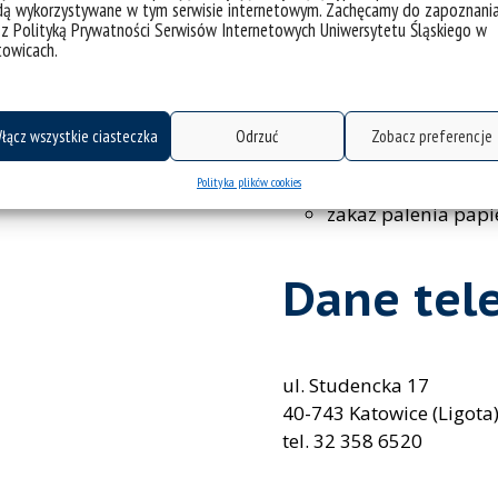
ością:
dą wykorzystywane w tym serwisie internetowym. Zachęcamy do zapoznani
aktualna książeczk
 z Polityką Prywatności Serwisów Internetowych Uniwersytetu Śląskiego w
do 10 kg
towicach.
Ogólne
łącz wszystkie ciasteczka
Odrzuć
Zobacz preferencje
Polityka plików cookies
zakaz palenia pap
Dane tel
ul. Studencka 17
40-743 Katowice (Ligota
tel. 32 358 6520