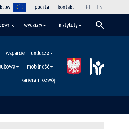
ektów
poczta
kontakt
PL
EN
cownik
wydziały
instytuty
wsparcie i fundusze
naukowa
mobilność
kariera i rozwój