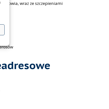
a
a zdrowia, wraz ze szczepieniami
ierosów
eadresowe
)