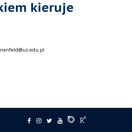
iem kieruje
nnenfeld@us.edu.pl