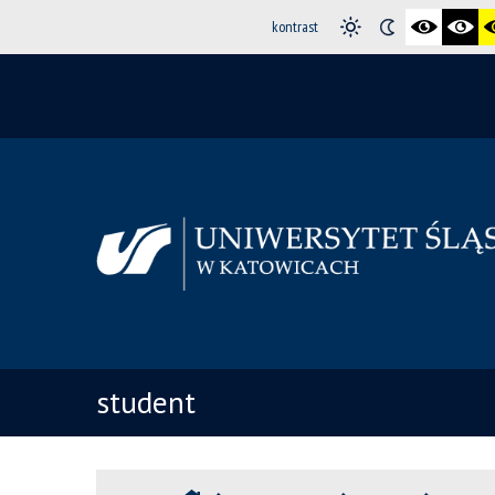
kontrast
student