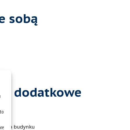
ze sobą
je dodatkowe
u
 to
ratora budynku
óre