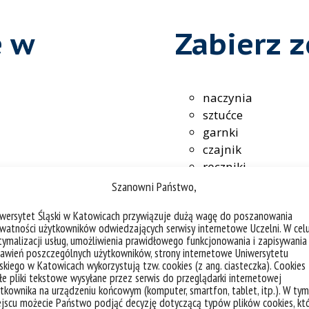
e w
Zabierz 
naczynia
sztućce
garnki
czajnik
ręczniki
Szanowni Państwo,
Informac
iwersytet Śląski w Katowicach przywiązuje dużą wagę do poszanowania
watności użytkowników odwiedzających serwisy internetowe Uczelni. W cel
ymalizacji usług, umożliwienia prawidłowego funkcjonowania i zapisywania
awień poszczególnych użytkowników, strony internetowe Uniwersytetu
skiego w Katowicach wykorzystują tzw. cookies (z ang. ciasteczka). Cookies
Zwierzęta:
e pliki tekstowe wysyłane przez serwis do przeglądarki internetowej
tkownika na urządzeniu końcowym (komputer, smartfon, tablet, itp.). W tym
za zgodą administ
jscu możecie Państwo podjąć decyzję dotyczącą typów plików cookies, kt