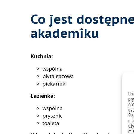
Co jest dostępn
akademiku
Kuchnia:
wspólna
płyta gazowa
piekarnik
Un
Łazienka:
pry
opt
wspólna
ust
Ślą
prysznic
mał
toaleta
uży
mie