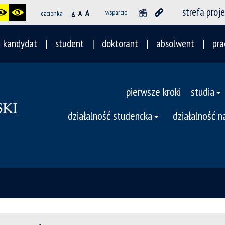
strefa proj
A
wsparcie
czcionka
A
A
kandydat
student
doktorant
absolwent
pra
pierwsze kroki
studia
działalność studencka
działalność 