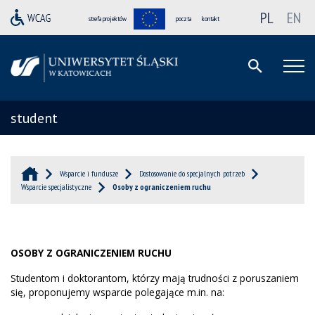
PL
EN
strefa projektów
poczta
kontakt
student
Wsparcie i fundusze
Dostosowanie do specjalnych potrzeb
Wsparcie specjalistyczne
Osoby z ograniczeniem ruchu
OSOBY Z OGRANICZENIEM RUCHU
Studentom i doktorantom, którzy mają trudności z poruszaniem
się, proponujemy wsparcie polegające m.in. na: