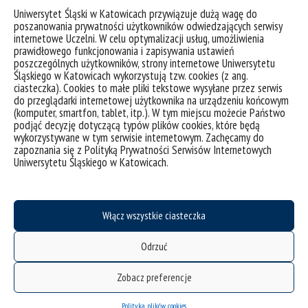
Uniwersytet Śląski w Katowicach przywiązuje dużą wagę do
poszanowania prywatności użytkowników odwiedzających serwisy
deklaracja dostępności
internetowe Uczelni. W celu optymalizacji usług, umożliwienia
mapa strony
prawidłowego funkcjonowania i zapisywania ustawień
poszczególnych użytkowników, strony internetowe Uniwersytetu
UŚ od A do Z
Śląskiego w Katowicach wykorzystują tzw. cookies (z ang.
ciasteczka). Cookies to małe pliki tekstowe wysyłane przez serwis
akty prawne
do przeglądarki internetowej użytkownika na urządzeniu końcowym
USOSweb
(komputer, smartfon, tablet, itp.). W tym miejscu możecie Państwo
podjąć decyzję dotyczącą typów plików cookies, które będą
Wirtualny UŚ
wykorzystywane w tym serwisie internetowym. Zachęcamy do
zapoznania się z Polityką Prywatności Serwisów Internetowych
organizacja roku akademickiego
Uniwersytetu Śląskiego w Katowicach.
pierwsze kroki
zgłaszanie naruszeń
Włącz wszystkie ciasteczka
ubezpieczenie zdrowotne
świadczenia: stypendium i zapomoga
Odrzuć
akademiki
Zobacz preferencje
Uniwersytet Śląski w Katowicach
ul. Bankowa 12, 40-007 Katowice
Polityka plików cookies