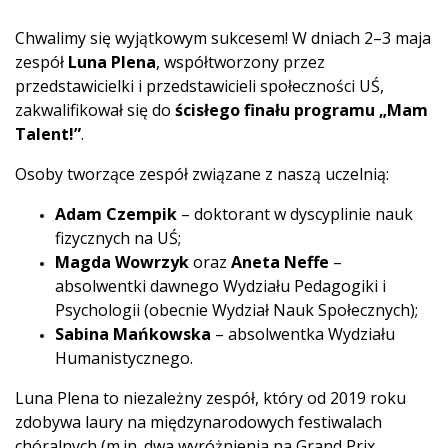
Chwalimy się wyjątkowym sukcesem! W dniach 2–3 maja
zespół
Luna Plena
, współtworzony przez
przedstawicielki i przedstawicieli społeczności UŚ,
zakwalifikował się do
ścisłego finału programu „Mam
Talent!”
.
Osoby tworzące zespół związane z naszą uczelnią:
Adam Czempik
– doktorant w dyscyplinie nauk
fizycznych na UŚ;
Magda Wowrzyk
oraz
Aneta Neffe
–
absolwentki dawnego Wydziału Pedagogiki i
Psychologii (obecnie Wydział Nauk Społecznych);
Sabina Mańkowska
– absolwentka Wydziału
Humanistycznego.
Luna Plena to niezależny zespół, który od 2019 roku
zdobywa laury na międzynarodowych festiwalach
chóralnych (m.in. dwa wyróżnienia na Grand Prix