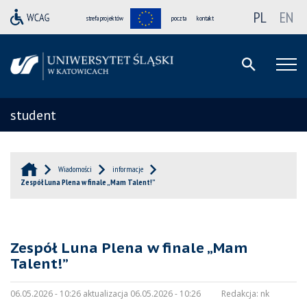
PL
EN
strefa projektów
poczta
kontakt
student
Wiadomości
informacje
Zespół Luna Plena w finale „Mam Talent!”
Zespół Luna Plena w finale „Mam
Talent!”
06.05.2026 - 10:26 aktualizacja 06.05.2026 - 10:26
Redakcja:
nk