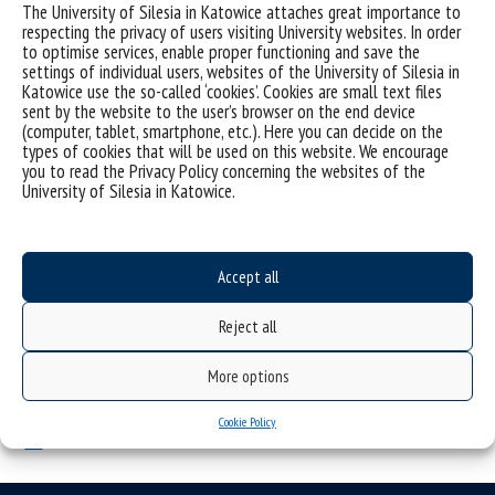
The University of Silesia in Katowice attaches great importance to
respecting the privacy of users visiting University websites. In order
to optimise services, enable proper functioning and save the
settings of individual users, websites of the University of Silesia in
Katowice use the so-called ‘cookies’. Cookies are small text files
sent by the website to the user’s browser on the end device
(computer, tablet, smartphone, etc.). Here you can decide on the
Results for 2023/2024
types of cookies that will be used on this website. We encourage
you to read the Privacy Policy concerning the websites of the
University of Silesia in Katowice.
Scholarship holders in 2022/2023
Accept all
Reject all
More options
Cookie Policy