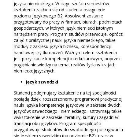
języka niemieckiego. W ciągu sześciu semestrów
kształcenia zakłada się od studenta osiągnięcie
poziomu językowego B2. Absolwent zostanie
przygotowany do pracy w firmach, biurach, podmiotach
gospodarczych, w których język niemiecki istotnym
narzędziem pracy. Program studiów przewiduje, oprócz
zajęć z praktycznej nauki języka niemieckiego, także
moduły z zakresu języka biznesu, korespondencji
handlowej czy tłumaczeń. Ważnym celem kształcenia
jest pozyskanie kompetencji interkulturowych, poprzez
pogłębianie wiedzy na temat realiów życia w krajach
niemieckojęzycznych.
język szwedzki
Studenci podejmujący kształcenie na tej specjalności
posiądą dzięki rozszerzonemu programowi praktycznej
nauki języka kompetencje językowe w zakresie dwóch
języków: szwedzkiego i niemieckiego. Otrzymają także
wykształcenie w zakresie literatury, kultury i zagadnień
translacji obu języków. Program specjalności
przygotowuje studentów do swobodnego posługiwania
się językiem szwedzkim (na poziomie B2), pracy w