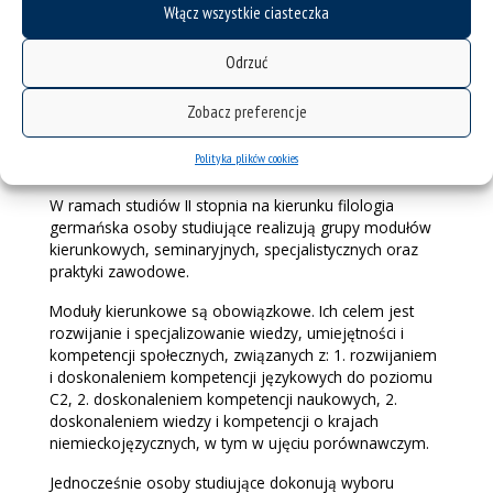
Włącz wszystkie ciasteczka
zawodu nauczyciela zgodnie z rozporządzeniami MEN.
Odrzuć
Studia stacjonarne II
Zobacz preferencje
stopnia (magisterskie)
Polityka plików cookies
W ramach studiów II stopnia na kierunku filologia
germańska osoby studiujące realizują grupy modułów
kierunkowych, seminaryjnych, specjalistycznych oraz
praktyki zawodowe.
Moduły kierunkowe są obowiązkowe. Ich celem jest
rozwijanie i specjalizowanie wiedzy, umiejętności i
kompetencji społecznych, związanych z: 1. rozwijaniem
i doskonaleniem kompetencji językowych do poziomu
C2, 2. doskonaleniem kompetencji naukowych, 2.
doskonaleniem wiedzy i kompetencji o krajach
niemieckojęzycznych, w tym w ujęciu porównawczym.
Jednocześnie osoby studiujące dokonują wyboru