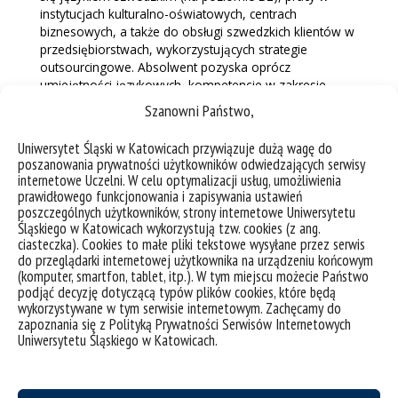
instytucjach kulturalno-oświatowych, centrach
biznesowych, a także do obsługi szwedzkich klientów w
przedsiębiorstwach, wykorzystujących strategie
outsourcingowe. Absolwent pozyska oprócz
umiejętności językowych, kompetencje w zakresie
pracy z tekstem współczesnych mediów (z
Szanowni Państwo,
wykorzystaniem terminologii polskiej i szwedzkiej),
umiejętność korespondencji handlowej oraz
Uniwersytet Śląski w Katowicach przywiązuje dużą wagę do
zachowania się w standardowych sytuacjach
poszanowania prywatności użytkowników odwiedzających serwisy
komunikacji biznesowej. Od kandydatów nie wymaga
internetowe Uczelni. W celu optymalizacji usług, umożliwienia
się wcześniejszej znajomości obu języków.
prawidłowego funkcjonowania i zapisywania ustawień
poszczególnych użytkowników, strony internetowe Uniwersytetu
nauczycielska
Śląskiego w Katowicach wykorzystują tzw. cookies (z ang.
ciasteczka). Cookies to małe pliki tekstowe wysyłane przez serwis
Specjalność nauczycielska to ścieżka kształcenia dla tych
do przeglądarki internetowej użytkownika na urządzeniu końcowym
kandydatów, którzy w przyszłości chcieliby przekazywać
(komputer, smartfon, tablet, itp.). W tym miejscu możecie Państwo
podjąć decyzję dotyczącą typów plików cookies, które będą
swoje umiejętności językowe w procesie dydaktyki
wykorzystywane w tym serwisie internetowym. Zachęcamy do
różnych szczebli i form edukacji.
zapoznania się z Polityką Prywatności Serwisów Internetowych
Uniwersytetu Śląskiego w Katowicach.
Oprócz gruntownej wiedzy o języku niemieckim,
kulturze i literaturze krajów niemieckojęzycznych
uzyskają oni przede wszystkim przygotowanie do
prowadzenia lekcji języka niemieckiego i wykonywania