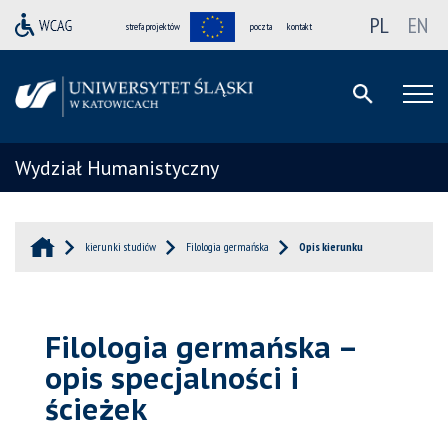
PL
EN
strefa projektów
poczta
kontakt
Wydział Humanistyczny
kierunki studiów
Filologia germańska
Opis kierunku
Filologia germańska –
opis specjalności i
ścieżek