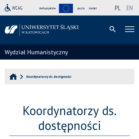
PL
EN
strefa projektów
poczta
kontakt
Wydział Humanistyczny
Koordynatorzy ds. dostępności
Koordynatorzy ds.
dostępności