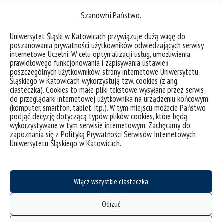
Szanowni Państwo,
dr Agnieszka Woźniakowska
e-mail:
agnieszka.wozniakowska@us.edu.pl
Uniwersytet Śląski w Katowicach przywiązuje dużą wagę do
poszanowania prywatności użytkowników odwiedzających serwisy
ul. Grota Roweckiego 5, Sosnowiec
internetowe Uczelni. W celu optymalizacji usług, umożliwienia
prawidłowego funkcjonowania i zapisywania ustawień
pokój: 3.54
poszczególnych użytkowników, strony internetowe Uniwersytetu
Śląskiego w Katowicach wykorzystują tzw. cookies (z ang.
ciasteczka). Cookies to małe pliki tekstowe wysyłane przez serwis
do przeglądarki internetowej użytkownika na urządzeniu końcowym
(komputer, smartfon, tablet, itp.). W tym miejscu możecie Państwo
Koordynatorki
podjąć decyzję dotyczącą typów plików cookies, które będą
wykorzystywane w tym serwisie internetowym. Zachęcamy do
administracyjne
zapoznania się z Polityką Prywatności Serwisów Internetowych
Uniwersytetu Śląskiego w Katowicach.
mgr Agnieszka Binduchowska
Włącz wszystkie ciasteczka
e-mail:
agnieszka.binduchowska@us.edu.pl
Odrzuć
tel.: 32 364 0828