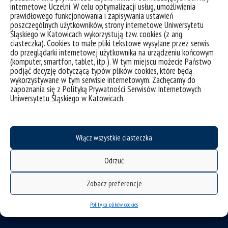
internetowe Uczelni. W celu optymalizacji usług, umożliwienia
prawidłowego funkcjonowania i zapisywania ustawień
poszczególnych użytkowników, strony internetowe Uniwersytetu
Śląskiego w Katowicach wykorzystują tzw. cookies (z ang.
ciasteczka). Cookies to małe pliki tekstowe wysyłane przez serwis
do przeglądarki internetowej użytkownika na urządzeniu końcowym
(komputer, smartfon, tablet, itp.). W tym miejscu możecie Państwo
deklaracja dostępności
podjąć decyzję dotyczącą typów plików cookies, które będą
wykorzystywane w tym serwisie internetowym. Zachęcamy do
mapa strony
zapoznania się z Polityką Prywatności Serwisów Internetowych
Uniwersytetu Śląskiego w Katowicach.
USOSweb
Wzory dokumentów
CINiBA
Włącz wszystkie ciasteczka
SAP
Odrzuć
Bankowa 11, 40-007 Katowice
Phone: +48 32 359 22 22
Zobacz preferencje
e-mail:
info@us.edu.pl
Polityka plików cookies
NIP: 634-019-71-34