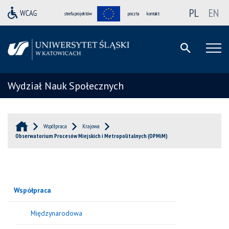
PL
EN
strefa projektów
poczta
kontakt
Wydział Nauk Społecznych
Współpraca
Krajowa
Obserwatorium Procesów Miejskich i Metropolitalnych (OPMiM)
Współpraca
Międzynarodowa