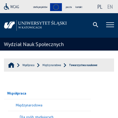
PL
EN
strefa projektów
poczta
kontakt
Wydział Nauk Społecznych
Współpraca
Międzynarodowa
Towarzystwa naukowe
Współpraca
Międzynarodowa
Dla osób studiujących