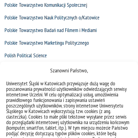
Polskie Towarzystwo Komunikacji Społecznej
Polskie Towarzystwo Nauk Politycznych o/Katowice
Polskie Towarzystwo Badań nad Filmem i Mediami
Polskie Towarzystwo Marketingu Politycznego
Polish Political Science
Polskie Towarzystwo Nauk Politycznych
Szanowni Państwo,
Polskie Towarzystwo Socjologiczne
Uniwersytet Śląski w Katowicach przywiązuje dużą wagę do
poszanowania prywatności użytkowników odwiedzających serwisy
Polskie Towarzystwo Ludoznawcze
internetowe Uczelni. W celu optymalizacji usług, umożliwienia
prawidłowego funkcjonowania i zapisywania ustawień
poszczególnych użytkowników, strony internetowe Uniwersytetu
Polskie Towarzystwo Familiologiczne
Śląskiego w Katowicach wykorzystują tzw. cookies (z ang.
ciasteczka). Cookies to małe pliki tekstowe wysyłane przez serwis
Polskie Radio Katowice
do przeglądarki internetowej użytkownika na urządzeniu końcowym
(komputer, smartfon, tablet, itp.). W tym miejscu możecie Państwo
Polska Akademia Nauk
podjąć decyzję dotyczącą typów plików cookies, które będą