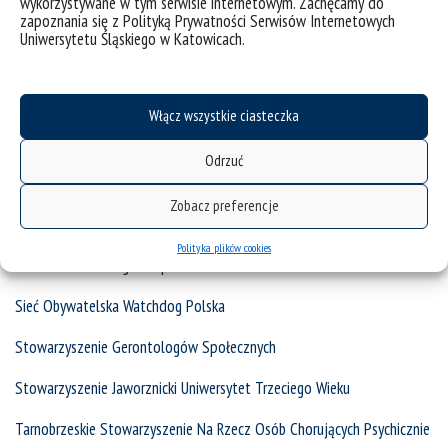
wykorzystywane w tym serwisie internetowym. Zachęcamy do
Polskie Towarzystwo Bezpieczeństwa Narodowego
zapoznania się z Polityką Prywatności Serwisów Internetowych
Uniwersytetu Śląskiego w Katowicach.
Rada Naukowa Instytutu Badań Regionalnych Biblioteka Śląska
Rada Naukowa Instytutu Statystyki Kościoła Katolickiego
Włącz wszystkie ciasteczka
Rada Społeczna Episkopatu Polski
Odrzuć
Regional Studies Association
Zobacz preferencje
Revue Internationale d’Urbanisme
Polityka plików cookies
Slovenska sociologicka spolocnost
Sieć Obywatelska Watchdog Polska
Stowarzyszenie Gerontologów Społecznych
Stowarzyszenie Jaworznicki Uniwersytet Trzeciego Wieku
Tarnobrzeskie Stowarzyszenie Na Rzecz Osób Chorujących Psychicznie