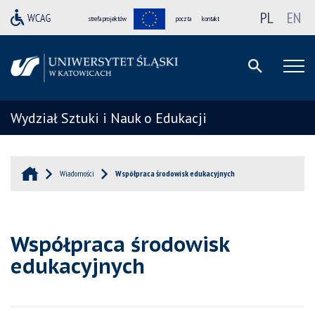
PL
EN
strefa projektów
poczta
kontakt
Wydział Sztuki i Nauk o Edukacji
Wiadomości
Współpraca środowisk edukacyjnych
Współpraca środowisk
edukacyjnych