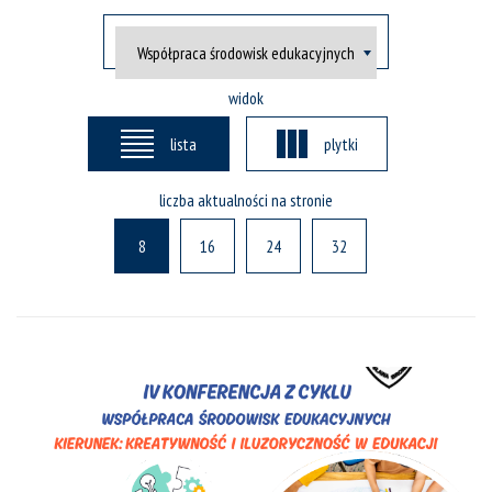
widok
lista
plytki
liczba aktualności na stronie
8
16
24
32