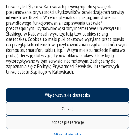
kategorii/Konferencja-Dziecko-004.jpg
Uniwersytet Śląski w Katowicach przywiązuje dużą wagę do
https://us.edu.pl/wydzial/wsne/wp-
poszanowania prywatności użytkowników odwiedzających serwisy
internetowe Uczelni. W celu optymalizacji usług, umożliwienia
content/uploads/sites/20/Bez-
prawidłowego funkcjonowania i zapisywania ustawień
kategorii/Konferencja-Dziecko-005.jpg
poszczególnych użytkowników, strony internetowe Uniwersytetu
Śląskiego w Katowicach wykorzystują tzw. cookies (z ang.
https://us.edu.pl/wydzial/wsne/wp-
ciasteczka). Cookies to małe pliki tekstowe wysyłane przez serwis
content/uploads/sites/20/Bez-
do przeglądarki internetowej użytkownika na urządzeniu końcowym
kategorii/Konferencja-Dziecko-006.jpg
(komputer, smartfon, tablet, itp.). W tym miejscu możecie Państwo
podjąć decyzję dotyczącą typów plików cookies, które będą
https://us.edu.pl/wydzial/wsne/wp-
wykorzystywane w tym serwisie internetowym. Zachęcamy do
content/uploads/sites/20/Bez-
zapoznania się z Polityką Prywatności Serwisów Internetowych
Uniwersytetu Śląskiego w Katowicach.
kategorii/Konferencja-Dziecko-007.jpg
https://us.edu.pl/wydzial/wsne/wp-
content/uploads/sites/20/Bez-
kategorii/Konferencja-Dziecko-008.jpg
Włącz wszystkie ciasteczka
https://us.edu.pl/wydzial/wsne/wp-
Odrzuć
content/uploads/sites/20/Bez-
kategorii/Konferencja-Dziecko-009.jpg
Zobacz preferencje
https://us.edu.pl/wydzial/wsne/wp-
content/uploads/sites/20/Bez-
Polityka plików cookies