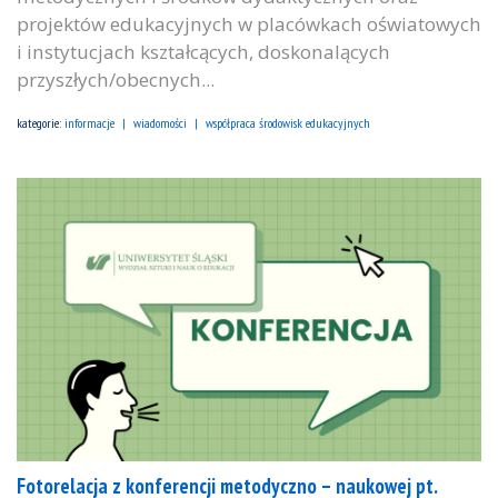
projektów edukacyjnych w placówkach oświatowych
i instytucjach kształcących, doskonalących
przyszłych/obecnych...
kategorie:
informacje
wiadomości
współpraca środowisk edukacyjnych
Fotorelacja z konferencji metodyczno – naukowej pt.