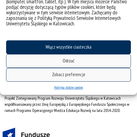
(komputer, smartfon, tablet, itp.). W tym miejscu możecie Państwo
USOSweb
podjąć decyzję dotyczącą typów plików cookies, które będą
wykorzystywane w tym serwisie internetowym. Zachęcamy do
akademiki
zapoznania się z Polityką Prywatności Serwisów Internetowych
zgłaszanie naruszeń
Uniwersytetu Śląskiego w Katowicach.
Uniwersytet Śląski w Katowicach
ul. Bankowa 12, 40-007 Katowice
Włącz wszystkie ciasteczka
tel. +48 32 359 22 22
Odrzuć
e-mail:
info@us.edu.pl
NIP: 634-019-71-34
Zobacz preferencje
Polityka plików cookies
Projekt Zintegrowany Program Rozwoju Uniwersytetu Śląskiego w Katowicach
współfinansowany przez Unię Europejską z Europejskiego Funduszu Społecznego w
ramach Programu Operacyjnego Wiedza Edukacja Rozwój na lata 2014˗2020.