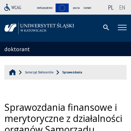
PL
EN
strefa projektów
poczta
kontakt
doktorant
Samorząd Doktorantów
Sprawozdania
Sprawozdania finansowe i
merytoryczne z działalności
organów Samorządu