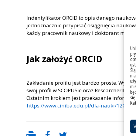
Indentyfikator ORCID to opis danego naukowc
jednoznacznie przypisać osiągnięcia nauko
każdy pracownik naukowy i doktorant ma pos
Un
pry
Jak założyć ORCID
opt
ust
Ślą
mał
uży
Zakładanie profilu jest bardzo proste. Wystar
mie
swój profil w SCOPUSie oraz ResearcherID i 
bę
się
Ostatnim krokiem jest przekazanie informacji
Ka
https://www.ciniba.edu.pl/dla-nauki/1201-u
W