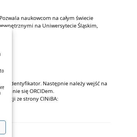
w. Pozwala naukowcom na całym świecie
wewnętrznymi na Uniwersytecie Śląskim,
u
 to
wój identyfikator. Następnie należy wejść na
óre
ługiwanie się ORCIDem.
a
rmacji ze strony CINiBA: