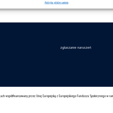
Polityka plików cookies
zgłaszanie naruszeń
cach współfinansowany przez Unię Europejską z Europejskiego Funduszu Społecznego w r