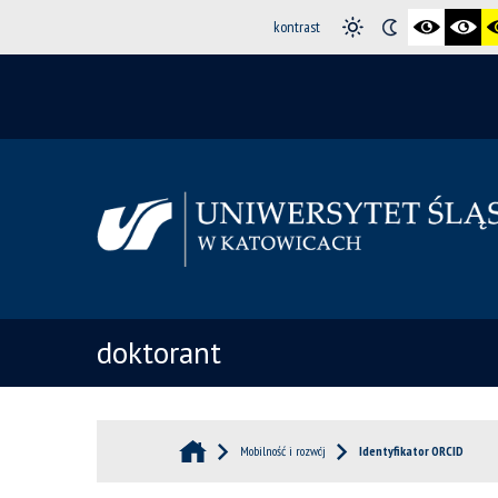
kontrast
doktorant
Mobilność i rozwój
Identyfikator ORCID