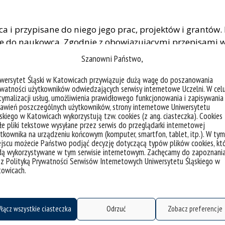
a i przypisane do niego jego prac, projektów i grantó
we do naukowca. Zgodnie z obowiązującymi przepisami 
iadać identyfikator ORCID.
Szanowni Państwo,
iwersytet Śląski w Katowicach przywiązuje dużą wagę do poszanowania
watności użytkowników odwiedzających serwisy internetowe Uczelni. W cel
ymalizacji usług, umożliwienia prawidłowego funkcjonowania i zapisywania
awień poszczególnych użytkowników, strony internetowe Uniwersytetu
skiego w Katowicach wykorzystują tzw. cookies (z ang. ciasteczka). Cookies
e pliki tekstowe wysyłane przez serwis do przeglądarki internetowej
tkownika na urządzeniu końcowym (komputer, smartfon, tablet, itp.). W tym
czy wejść na adres:
https://orcid.org/register
i stworzyć s
jscu możecie Państwo podjąć decyzję dotyczącą typów plików cookies, kt
połączyć je z ORCIDem. Wówczas pozostanie już tylko pos
dą wykorzystywane w tym serwisie internetowym. Zachęcamy do zapoznani
 z Polityką Prywatności Serwisów Internetowych Uniwersytetu Śląskiego w
 o tym do Biblioteki Uniwersytetu Śląskiego. Więcej info
towicach.
niwersytet-slaski/987803-mi-orcid
.
łącz wszystkie ciasteczka
Odrzuć
Zobacz preferencje