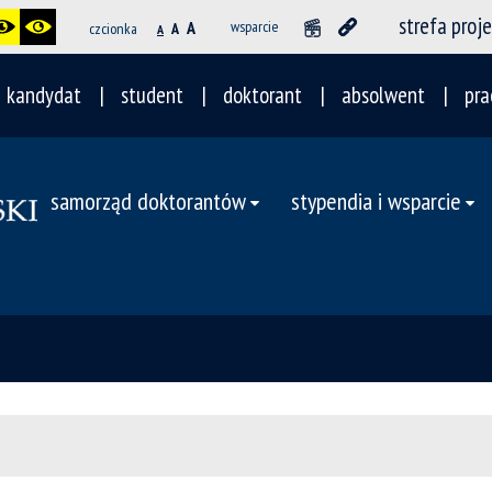
strefa proj
A
wsparcie
czcionka
A
A
kandydat
student
doktorant
absolwent
pra
samorząd doktorantów
stypendia i wsparcie