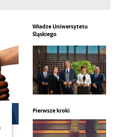
Władze Uniwersytetu
Śląskiego
rudne
Pierwsze kroki
ania
u