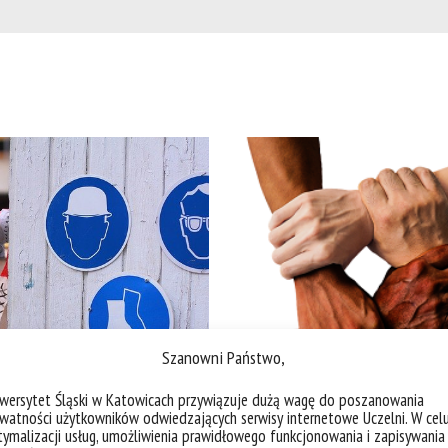
Szanowni Państwo,
BHP "Z nami nie zginiesz"
Missions imPOSSIBLE, czyli t
sytuacje w procesie studiow
iwersytet Śląski w Katowicach przywiązuje dużą wagę do poszanowania
watności użytkowników odwiedzających serwisy internetowe Uczelni. W cel
ymalizacji usług, umożliwienia prawidłowego funkcjonowania i zapisywania