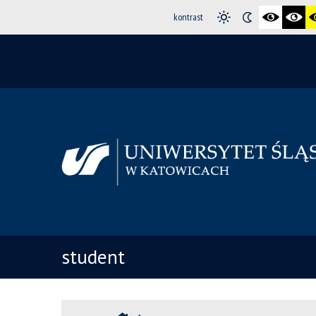
kontrast
student