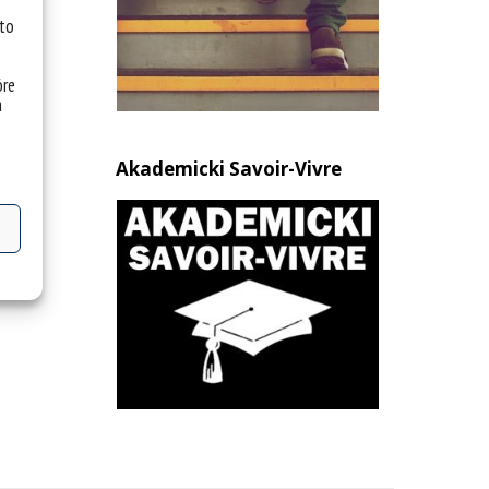
 to
óre
a
Akademicki Savoir-Vivre