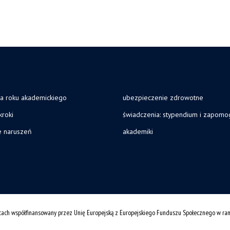
ja roku akademickiego
ubezpieczenie zdrowotne
kroki
świadczenia: stypendium i zapomo
e naruszeń
akademiki
cach współfinansowany przez Unię Europejską z Europejskiego Funduszu Społecznego w r