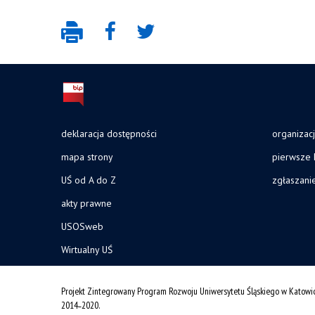
deklaracja dostępności
organizac
mapa strony
pierwsze 
UŚ od A do Z
zgłaszani
akty prawne
USOSweb
Wirtualny UŚ
Projekt Zintegrowany Program Rozwoju Uniwersytetu Śląskiego w Katowi
2014˗2020.