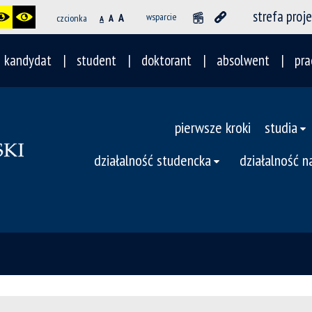
strefa proj
A
wsparcie
czcionka
A
A
kandydat
student
doktorant
absolwent
pra
pierwsze kroki
studia
działalność studencka
działalność 