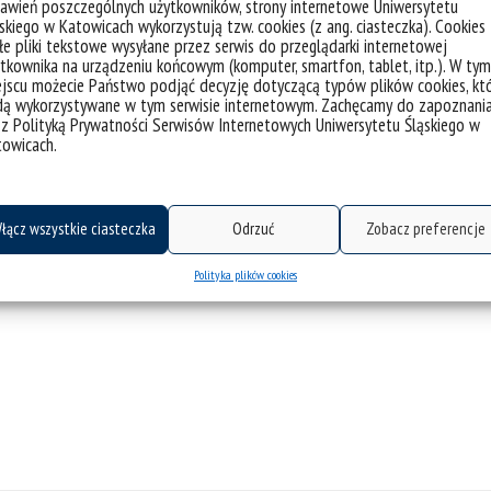
awień poszczególnych użytkowników, strony internetowe Uniwersytetu
skiego w Katowicach wykorzystują tzw. cookies (z ang. ciasteczka). Cookies
e pliki tekstowe wysyłane przez serwis do przeglądarki internetowej
tkownika na urządzeniu końcowym (komputer, smartfon, tablet, itp.). W tym
jscu możecie Państwo podjąć decyzję dotyczącą typów plików cookies, kt
dą wykorzystywane w tym serwisie internetowym. Zachęcamy do zapoznani
 z Polityką Prywatności Serwisów Internetowych Uniwersytetu Śląskiego w
towicach.
łącz wszystkie ciasteczka
Odrzuć
Zobacz preferencje
CINIBA
Polityka plików cookies