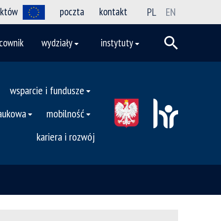
ektów
poczta
kontakt
PL
EN
cownik
wydziały
instytuty
wsparcie i fundusze
naukowa
mobilność
kariera i rozwój