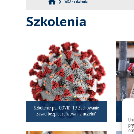
WDA – szkolenia
Szkolenia
Szkolenie pt. "COVID-19 Zachowanie
zasad bezpieczeństwa na uczelni"
Un
pry
opt