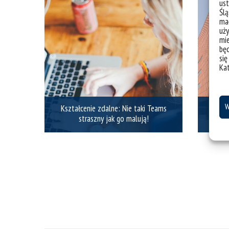
ust
Ślą
mał
uży
mie
bę
się
Ka
W
Kształcenie zdalne: Nie taki Teams
straszny jak go malują!