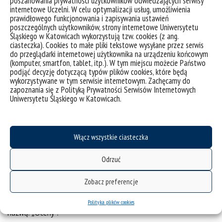
poszanowania prywatności użytkowników odwiedzających serwisy
zawartości kursów lub ocen na platformie czy z przesyłaniem
internetowe Uczelni. W celu optymalizacji usług, umożliwienia
plików.
prawidłowego funkcjonowania i zapisywania ustawień
poszczególnych użytkowników, strony internetowe Uniwersytetu
PLATFORMY WYDZIAŁÓW
Śląskiego w Katowicach wykorzystują tzw. cookies (z ang.
ciasteczka). Cookies to małe pliki tekstowe wysyłane przez serwis
Każdy Wydział posiada własną e-platformę, na której
do przeglądarki internetowej użytkownika na urządzeniu końcowym
wykładowcy umieszczają kursy dla studentów. Lista wszystkich
(komputer, smartfon, tablet, itp.). W tym miejscu możecie Państwo
platform dostępna jest pod adresem:
el.us.edu.pl
.
podjąć decyzję dotyczącą typów plików cookies, które będą
wykorzystywane w tym serwisie internetowym. Zachęcamy do
Po wybraniu platformy wydziałowej student loguje się poprzez
zapoznania się z Polityką Prywatności Serwisów Internetowych
Uniwersytetu Śląskiego w Katowicach.
Centralny Punkt Logowania (CAS), tak jak do portalu USOSweb, a
następnie wyszukuje odpowiedni kurs. Z reguły wykładowcy
podają jednorazowe klucze dostępu do zapisania się na zajęcia.
Przy kolejnym logowaniu kurs, do którego student został
Włącz wszystkie ciasteczka
zapisany, znajduje się już w bloku „Moje kursy
”
, dostęp do niego
można uzyskać, klikając w jego nazwę.
Odrzuć
Platforma pozwala również na bezpośredni kontakt z
Zobacz preferencje
prowadzącym i innymi osobami z grupy poprzez blok
„Wiadomości
”
. Wszystkie oceniane składowe w kursie są
Polityka plików cookies
dostępne w tzw. dzienniku ocen, dostępnym w lewym menu pod
nazwą: „Oceny
”
.