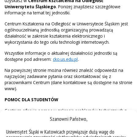
uzyskasz w
Centrum Kształcenia na Odległość
Uniwersytetu Śląskiego
. Poniżej znajdziesz szczegółowe
informacje na temat tej jednostki.
Centrum Kształcenia na Odległość w Uniwersytecie Śląskim jest
ogólnouczelnianą jednostką organizacyjną prowadzącą
działalność w zakresie kształcenia elektronicznego i
wykorzystania do tego celu technologii internetowych.
Wszystkie informacje o aktualnej działalności jednostki są
dostępne pod adresem:
cko.us.edu.pl
.
Na powyższej stronie można również znaleźć odpowiedzi na
najczęściej zadawane pytania oraz skontaktować się z
pracownikami Centrum (dane kontaktowe są dostępne na stronie
www).
POMOC DLA STUDENTÓW
Centrum oferuje pomoc w zakresie problemów technicznych z
platformą kształcenia na odległość.
Szanowni Państwo,
Możemy pomóc lub skierować do odpowiedniej osoby w
Uniwersytet Śląski w Katowicach przywiązuje dużą wagę do
przypadku różnego rodzaju trudności, np. z dostępem do