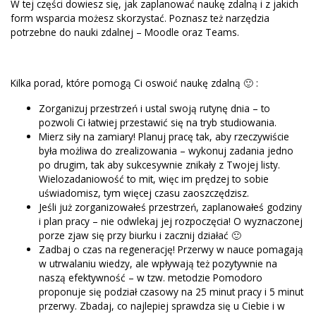
W tej części dowiesz się, jak zaplanować naukę zdalną i z jakich
form wsparcia możesz skorzystać. Poznasz też narzędzia
potrzebne do nauki zdalnej – Moodle oraz Teams.
Kilka porad, które pomogą Ci oswoić naukę zdalną 🙂 :
Zorganizuj przestrzeń i ustal swoją rutynę dnia – to
pozwoli Ci łatwiej przestawić się na tryb studiowania.
Mierz siły na zamiary! Planuj pracę tak, aby rzeczywiście
była możliwa do zrealizowania – wykonuj zadania jedno
po drugim, tak aby sukcesywnie znikały z Twojej listy.
Wielozadaniowość to mit, więc im prędzej to sobie
uświadomisz, tym więcej czasu zaoszczędzisz.
Jeśli już zorganizowałeś przestrzeń, zaplanowałeś godziny
i plan pracy – nie odwlekaj jej rozpoczęcia! O wyznaczonej
porze zjaw się przy biurku i zacznij działać 🙂
Zadbaj o czas na regenerację! Przerwy w nauce pomagają
w utrwalaniu wiedzy, ale wpływają też pozytywnie na
naszą efektywność – w tzw. metodzie Pomodoro
proponuje się podział czasowy na 25 minut pracy i 5 minut
przerwy. Zbadaj, co najlepiej sprawdza się u Ciebie i w