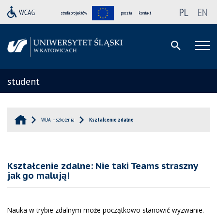
PL
EN
strefa projektów
poczta
kontakt
student
WDA – szkolenia
Kształcenie zdalne
Kształcenie zdalne: Nie taki Teams straszny
jak go malują!
Nauka w trybie zdalnym może początkowo stanowić wyzwanie.