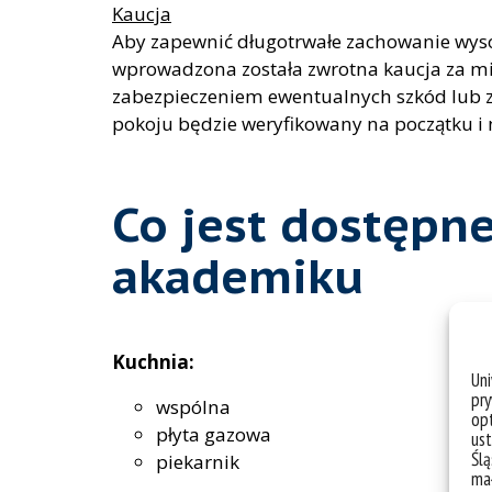
Kaucja
Aby zapewnić długotrwałe zachowanie wys
wprowadzona została zwrotna kaucja za mie
zabezpieczeniem ewentualnych szkód lub zn
pokoju będzie weryfikowany na początku i 
Co jest dostępn
akademiku
Kuchnia:
Un
pry
wspólna
opt
płyta gazowa
ust
Ślą
piekarnik
mał