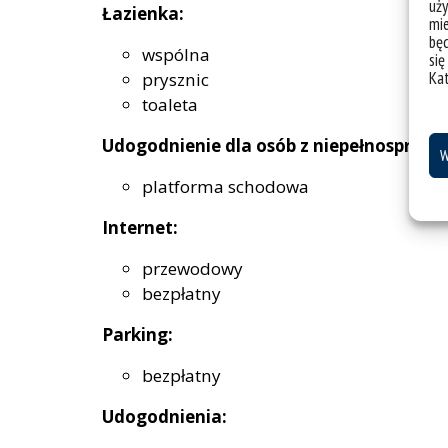
uży
Łazienka:
mie
bę
wspólna
się
Ka
prysznic
toaleta
Udogodnienie dla osób z niepełnosprawn
W
platforma schodowa
Internet:
przewodowy
bezpłatny
Parking:
bezpłatny
Udogodnienia: