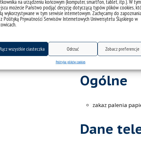
Informac
tkownika na urządzeniu końcowym (komputer, smartfon, tablet, itp.). W tym
jscu możecie Państwo podjąć decyzję dotyczącą typów plików cookies, kt
dą wykorzystywane w tym serwisie internetowym. Zachęcamy do zapoznani
 z Polityką Prywatności Serwisów Internetowych Uniwersytetu Śląskiego w
towicach.
Zwierzęta:
za zgodą administ
ością:
aktualna książeczk
łącz wszystkie ciasteczka
Odrzuć
Zobacz preferencje
do 10 kg
Polityka plików cookies
Ogólne
zakaz palenia pap
Dane tel