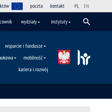
ektów
poczta
kontakt
PL
EN
cownik
wydziały
instytuty
wsparcie i fundusze
naukowa
mobilność
kariera i rozwój