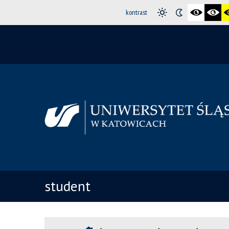
kontrast
student