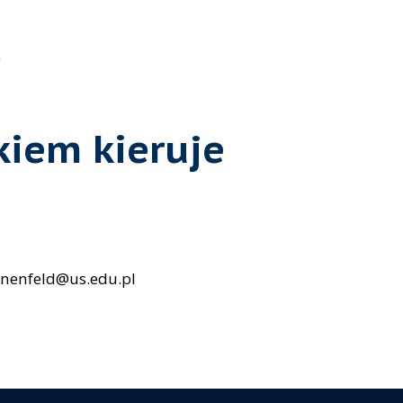
)
iem kieruje
nnenfeld@us.edu.pl