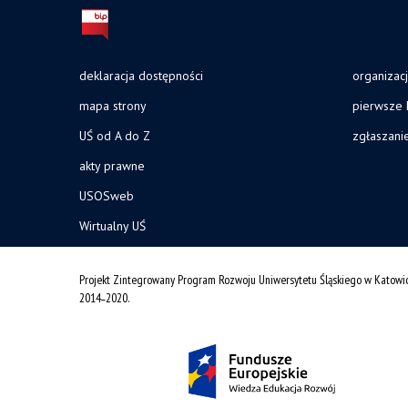
deklaracja dostępności
organizac
mapa strony
pierwsze 
UŚ od A do Z
zgłaszani
akty prawne
USOSweb
Wirtualny UŚ
Projekt Zintegrowany Program Rozwoju Uniwersytetu Śląskiego w Katowi
2014˗2020.