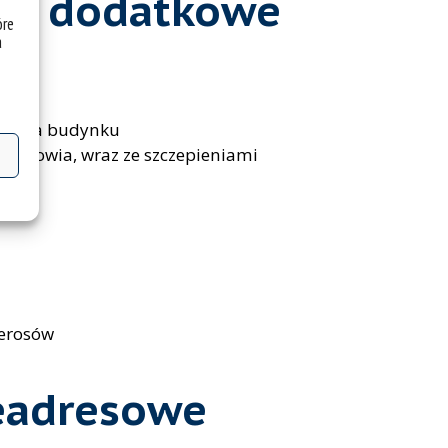
je dodatkowe
óre
a
ratora budynku
a zdrowia, wraz ze szczepieniami
ierosów
eadresowe