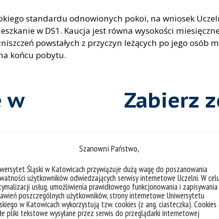
okiego standardu odnowionych pokoi, na wniosek Ucze
szkanie w DS1. Kaucja jest równa wysokości miesięcznej
iszczeń powstałych z przyczyn leżących po jego osób m
na końcu pobytu.
e w
Zabierz 
naczynia
Szanowni Państwo,
sztućce
garnki
iwersytet Śląski w Katowicach przywiązuje dużą wagę do poszanowania
czajnik
watności użytkowników odwiedzających serwisy internetowe Uczelni. W cel
ymalizacji usług, umożliwienia prawidłowego funkcjonowania i zapisywania
ręczniki
awień poszczególnych użytkowników, strony internetowe Uniwersytetu
skiego w Katowicach wykorzystują tzw. cookies (z ang. ciasteczka). Cookies
e pliki tekstowe wysyłane przez serwis do przeglądarki internetowej