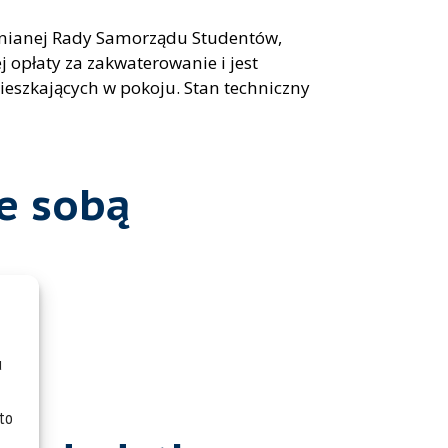
lnianej Rady Samorządu Studentów,
 opłaty za zakwaterowanie i jest
ieszkających w pokoju. Stan techniczny
ze sobą
u
 to