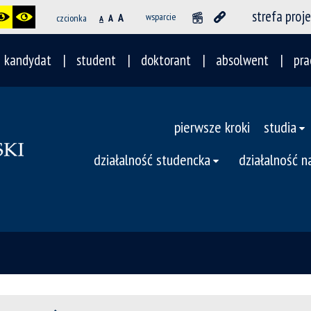
strefa proj
A
wsparcie
czcionka
A
A
kandydat
student
doktorant
absolwent
pra
pierwsze kroki
studia
działalność studencka
działalność 