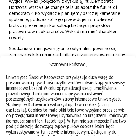
wygłosi wykład (połączony z dyskusją) nt „Democratic
Horizons: what value change tells us about the future of
democracy?” Po wykładzie planujemy bardziej kameralne
spotkanie, podczas którego przewidujemy możliwość
krótkich prezentacji i konsultacji bieżących projektów
pracowników i doktorantów. Wykład ma mieć charakter
otwarty.
Spotkanie w mniejszym gronie optymalnie powinno się
zamknąć w kilku projektach, dlatego zainteresowane osoby
uprzejmie proszę o przesłanie do mnie informacji o chęci
Szanowni Państwo,
uczestnictwa (
agnieszka.turska-kawa@us.edu.pl
, decyduje
kolejność zgłoszeń).
Uniwersytet Śląski w Katowicach przywiązuje dużą wagę do
poszanowania prywatności użytkowników odwiedzających serwisy
Lokalizacja wykładu i spotkania będzie podana wkrótce.
internetowe Uczelni. W celu optymalizacji usług, umożliwienia
prawidłowego funkcjonowania i zapisywania ustawień
poszczególnych użytkowników, strony internetowe Uniwersytetu
Śląskiego w Katowicach wykorzystują tzw. cookies (z ang.
ciasteczka). Cookies to małe pliki tekstowe wysyłane przez serwis
do przeglądarki internetowej użytkownika na urządzeniu końcowym
(komputer, smartfon, tablet, itp.). W tym miejscu możecie Państwo
podjąć decyzję dotyczącą typów plików cookies, które będą
wykorzystywane w tym serwisie internetowym. Zachęcamy do