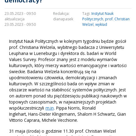
democracy?”
23.05.2023 - 09:50
Redakcja:
Tagi:
Instytut Nauk
aktualizacja
dianapasek
Politycznych
,
prof. Christian
23.05.2023 - 09:50
Welzel
,
wykład
Instytut Nauk Politycznych w kolejnym tygodniu będzie gościł
prof. Christiana Welzela, wybitnego badacza z Uniwersytetu
Leuphana w Lueneburgu i dyrektora ds. badań w World
Values Survey. Profesor znany jest z modelu wymiarów
kulturowych, który mierzy wartości emancypacyjne i wartości
świeckie. Badania Welzela koncentrują się na
upodmiotowieniu człowieka, demokratyzacji i zmianach
kulturowych. W szczególności bada on wpływ zmian w
obszarze wartości na stabilność systemów politycznych. Jest
on autorem ponad stu pięćdziesięciu publikacji naukowych w
topowych czasopismach, w najważniejszych projektach
współuczestniczyli
m.in
. Pippa Norris, Ronald
Inglehart, Hans-Dieter Klingemann, Shalom H Schwartz, Gian
Vittorio Caprara, Michele Vecchione.
31 maja (środa) o godzinie 11.30 prof. Christian Welzel