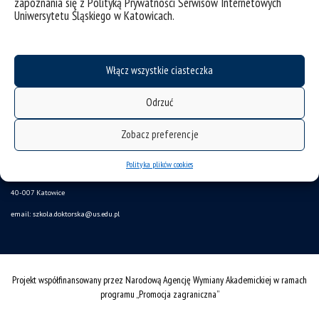
zapoznania się z Polityką Prywatności Serwisów Internetowych
Uniwersytetu Śląskiego w Katowicach.
Włącz wszystkie ciasteczka
Odrzuć
deklaracja dostępności
mapa strony
Zobacz preferencje
Szkoła Doktorska
Polityka plików cookies
ul. Bankowa 14
40-007 Katowice
email:
szkola.doktorska@us.edu.pl
Projekt współfinansowany przez Narodową Agencję Wymiany Akademickiej w ramach
programu „Promocja zagraniczna”