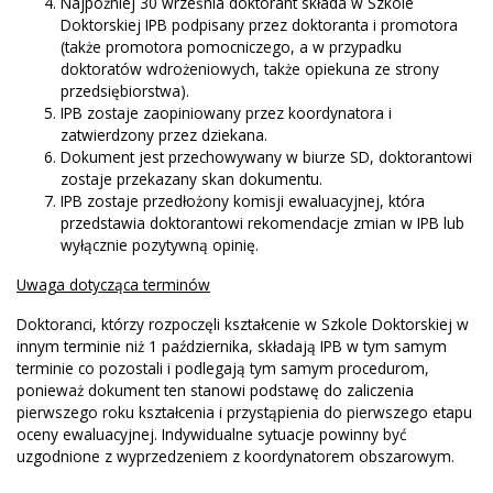
Najpóźniej 30 września doktorant składa w Szkole
Doktorskiej IPB podpisany przez doktoranta i promotora
(także promotora pomocniczego, a w przypadku
doktoratów wdrożeniowych, także opiekuna ze strony
przedsiębiorstwa).
IPB zostaje zaopiniowany przez koordynatora i
zatwierdzony przez dziekana.
Dokument jest przechowywany w biurze SD, doktorantowi
zostaje przekazany skan dokumentu.
IPB zostaje przedłożony komisji ewaluacyjnej, która
przedstawia doktorantowi rekomendacje zmian w IPB lub
wyłącznie pozytywną opinię.
Uwaga dotycząca terminów
Doktoranci, którzy rozpoczęli kształcenie w Szkole Doktorskiej w
innym terminie niż 1 października, składają IPB w tym samym
terminie co pozostali i podlegają tym samym procedurom,
ponieważ dokument ten stanowi podstawę do zaliczenia
pierwszego roku kształcenia i przystąpienia do pierwszego etapu
oceny ewaluacyjnej. Indywidualne sytuacje powinny być
uzgodnione z wyprzedzeniem z koordynatorem obszarowym.