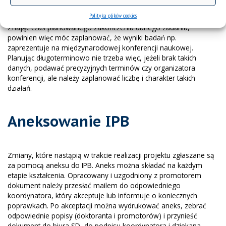
Tworząc harmonogram zadań, doktorant planuje również czas
Polityka plików cookies
zamknięcia kolejnych etapów pracy nad rozprawą doktorską.
Znając czas planowanego zakończenia danego zadania,
powinien więc móc zaplanować, że wyniki badań np.
zaprezentuje na międzynarodowej konferencji naukowej.
Planując długoterminowo nie trzeba więc, jeżeli brak takich
danych, podawać precyzyjnych terminów czy organizatora
konferencji, ale należy zaplanować liczbę i charakter takich
działań.
Aneksowanie IPB
Zmiany, które nastąpią w trakcie realizacji projektu zgłaszane są
za pomocą aneksu do IPB. Aneks można składać na każdym
etapie kształcenia. Opracowany i uzgodniony z promotorem
dokument należy przesłać mailem do odpowiedniego
koordynatora, który akceptuje lub informuje o koniecznych
poprawkach. Po akceptacji można wydrukować aneks, zebrać
odpowiednie popisy (doktoranta i promotorów) i przynieść
dokument do biura SD, do podpisu koordynatora i dziekana.