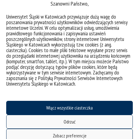
Szanowni Państwo,
prowadzących zajęcia, które dotyczą podobnej problematyki na
pierwszym roku kształcenia (tutoring ekspercki, metodyka badań
naukowych, przygotowanie i realizacja projektu badawczego,
Uniwersytet Śląski w Katowicach przywiązuje dużą wagę do
poszanowania prywatności użytkowników odwiedzających serwisy
etyka badań, planowanie kariery naukowej i rozwój akademicki),
internetowe Uczelni. W celu optymalizacji usług, umożliwienia
a także biura Szkoły Doktorskiej (np. w zakresie planowania
prawidłowego funkcjonowania i zapisywania ustawień
budżetu).
poszczególnych użytkowników, strony internetowe Uniwersytetu
Śląskiego w Katowicach wykorzystują tzw. cookies (z ang.
Przy planowaniu doktorant powinien brać pod uwagę
ciasteczka). Cookies to małe pliki tekstowe wysyłane przez serwis
obowiązania związane z cyklem kształcenia w Szkole
do przeglądarki internetowej użytkownika na urządzeniu końcowym
Doktorskiej, w tym obowiązek przygotowania projektu
(komputer, smartfon, tablet, itp.). W tym miejscu możecie Państwo
grantowego i uczestnictwa w zagranicznym stażu lub prezentacji
podjąć decyzję dotyczącą typów plików cookies, które będą
wyników swoich badań na zagranicznej konferencji naukowej.
wykorzystywane w tym serwisie internetowym. Zachęcamy do
zapoznania się z Polityką Prywatności Serwisów Internetowych
Doktorant przedstawia plan zadań na cały okres realizacji
Uniwersytetu Śląskiego w Katowicach.
rozprawy doktorskiej. Także takie elementy jak publikacje,
wystąpienia konferencyjne, kwerendy i staże powinny być
zaplanowane na cały ten okres. Jest zrozumiałe, że w różnych
dyscyplinach naukowych cykl publikacji i konferencji jest
Włącz wszystkie ciasteczka
odmienny i najczęściej precyzyjne zaplanowanie np. wyjazdów
konferencyjnych na 3 lata do przodu nie jest możliwe. To nie
Odrzuć
zwalnia jednak doktoranta z obowiązku zaplanowania tego, w
jaki sposób będzie prezentował i upowszechniał wyniki swoich
Zobacz preferencje
badań. Ma to duże znaczenie przy planowaniu budżetu projektu.