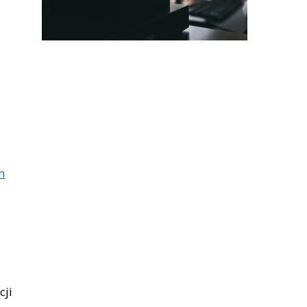
n
cji