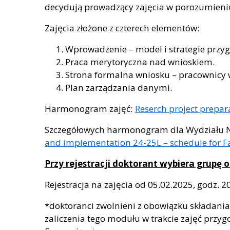
decydują prowadzący zajęcia w porozumieni
Zajęcia złożone z czterech elementów:
Wprowadzenie – model i strategie przyg
Praca merytoryczna nad wnioskiem.
Strona formalna wniosku – pracownicy 
Plan zarządzania danymi.
Harmonogram zajęć:
Reserch project prepa
Szczegółowych harmonogram dla Wydziału Na
and implementation 24-25L – schedule for Fa
Przy rejestracji doktorant wybiera grupę 
Rejestracja na zajęcia od 05.02.2025, godz.
*doktoranci zwolnieni z obowiązku składania
zaliczenia tego modułu w trakcie zajęć przyg