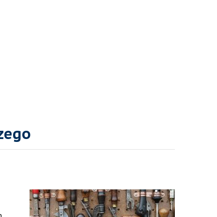
czego
m.