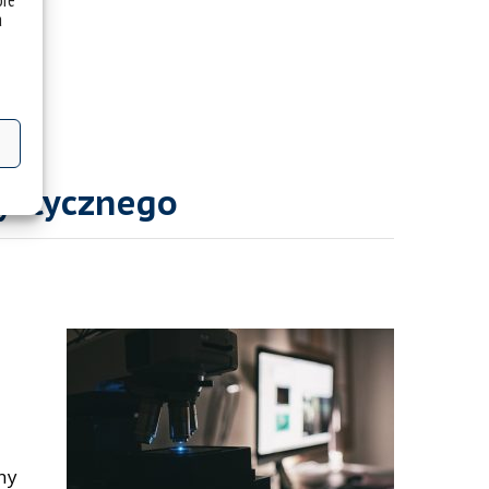
óre
a
tystycznego
ny