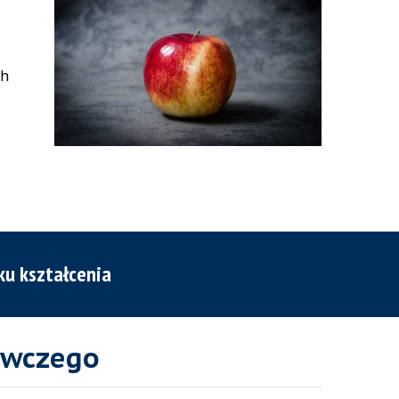
ch
ku kształcenia
awczego