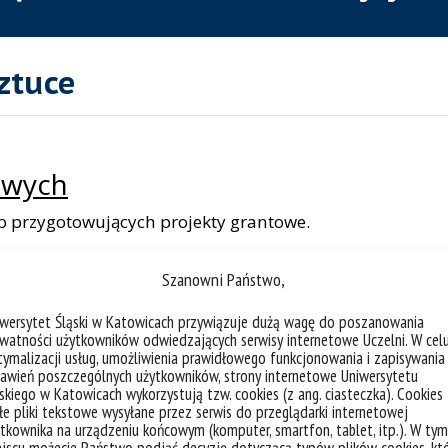
ztuce
owych
ób przygotowujących projekty grantowe.
Szanowni Państwo,
 UŚ
iwersytet Śląski w Katowicach przywiązuje dużą wagę do poszanowania
watności użytkowników odwiedzających serwisy internetowe Uczelni. W cel
, dr hab. Mariusz Jagielski, prof. UŚ
ymalizacji usług, umożliwienia prawidłowego funkcjonowania i zapisywania
awień poszczególnych użytkowników, strony internetowe Uniwersytetu
5L.xlsx
skiego w Katowicach wykorzystują tzw. cookies (z ang. ciasteczka). Cookies
e pliki tekstowe wysyłane przez serwis do przeglądarki internetowej
20:00 w USOSweb
tkownika na urządzeniu końcowym (komputer, smartfon, tablet, itp.). W tym