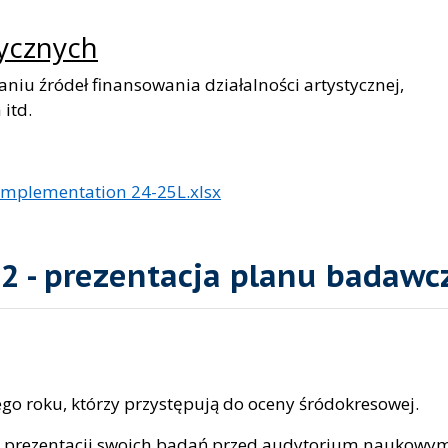
tycznych
niu źródeł finansowania działalności artystycznej,
 itd.
 implementation 24-25L.xlsx
 2 - prezentacja planu badaw
o roku, którzy przystępują do oceny śródokresowej.
ci prezentacji swoich badań przed audytorium naukowy