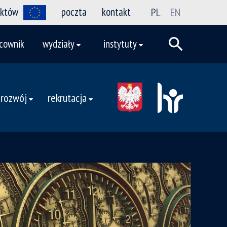
ektów
poczta
kontakt
PL
EN
cownik
wydziały
instytuty
 rozwój
rekrutacja