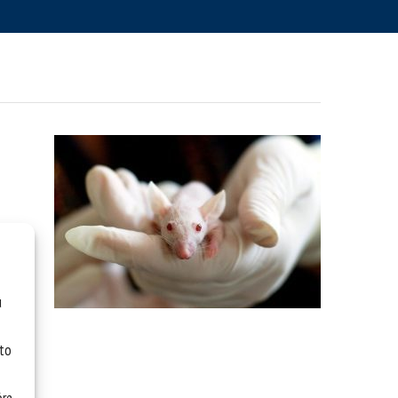
u
 to