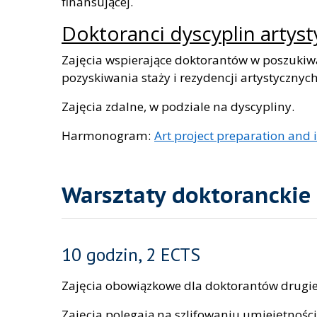
finansującej.
Doktoranci dyscyplin artys
Zajęcia wspierające doktorantów w poszukiwa
pozyskiwania staży i rezydencji artystycznych
Zajęcia zdalne, w podziale na dyscypliny.
Harmonogram:
Art project preparation and
Warsztaty doktoranckie
10 godzin, 2 ECTS
Zajęcia obowiązkowe dla doktorantów drugieg
Zajęcia polegają na szlifowaniu umiejętnoś