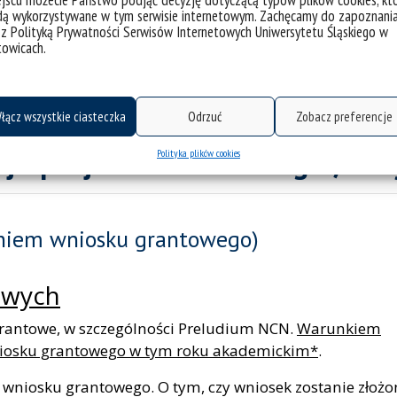
jscu możecie Państwo podjąć decyzję dotyczącą typów plików cookies, kt
tycznych
dą wykorzystywane w tym serwisie internetowym. Zachęcamy do zapoznani
 z Polityką Prywatności Serwisów Internetowych Uniwersytetu Śląskiego w
towicach.
ska-Janowska, prof. UŚ
łącz wszystkie ciasteczka
Odrzuć
Zobacz preferencje
Polityka plików cookies
cja projektu badawczego / ar
żeniem wniosku grantowego)
owych
grantowe, w szczególności Preludium NCN.
Warunkiem
 wniosku grantowego w tym roku akademickim*
.
e wniosku grantowego. O tym, czy wniosek zostanie złożo