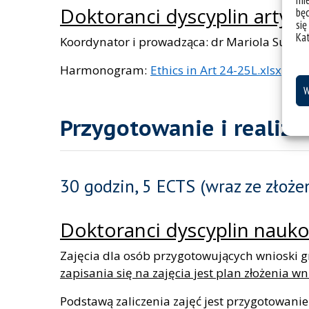
mie
Doktoranci dyscyplin artys
bę
się
Ka
Koordynator i prowadząca: dr Mariola Sułkow
Harmonogram:
Ethics in Art 24-25L.xlsx
W
Przygotowanie i realiza
30 godzin, 5 ECTS (wraz ze zło
Doktoranci dyscyplin nauk
Zajęcia dla osób przygotowujących wnioski 
zapisania się na zajęcia jest plan złożenia
Podstawą zaliczenia zajęć jest przygotowani