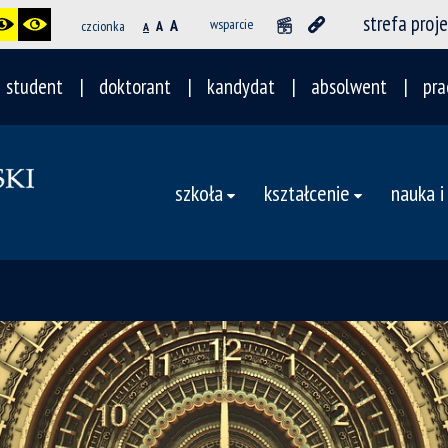
strefa proj
A
wsparcie
czcionka
A
A
student
doktorant
kandydat
absolwent
pra
szkoła
kształcenie
nauka i