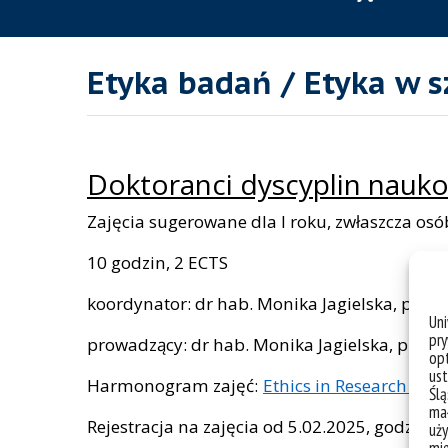
Etyka badań / Etyka w s
Doktoranci dyscyplin nauk
Zajęcia sugerowane dla I roku, zwłaszcza os
10 godzin, 2 ECTS
koordynator: dr hab. Monika Jagielska, prof.
Un
pry
prowadzący: dr hab. Monika Jagielska, prof. UŚ
opt
ust
Harmonogram zajęć:
Ethics in Research 24-2
Ślą
mał
Rejestracja na zajęcia od 5.02.2025, godz. 
uży