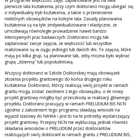
W programie większość zajęć zaplanowana jest na dwa
pierwsze lata kształcenia, przy czym doktoranci mogą ubiegać się
o indywidualny tryb kształcenia, a także o przeniesienie
niektórych obowiązków na kolejne lata. Zasady planowania
kształcenia są na tyle zindywidualizowane i elastyczne, że
umożliwiają równoległe prowadzenie nawet bardzo
intensywnych prac badawczych. Doktoranci mogą tak
zaplanować swoje zajęcia, że większość lub wszystkie
realizowane są w ciągu jednego lub dwóch dni. Te zajęcia, które
mają po kilka grup, są planowane tak, żeby można było wybrać
grupę „dzienną” lub popołudniową.
Wszyscy doktoranci w Szkole Doktorskiej mają obowiązek
złożenia projektu grantowego do końca drugiego roku
kształcenia. Doktoranci, którzy realizują swój projekt w ramach
grantu mogą zostać zwolnieni z tego obowiązku, o ile nowy
projekt grantowy mógłby być przeszkodą w realizacji głównego
projektu. Doktoranci pracujący w ramach PRELUDIUM BIS NCN
zgodnie z założeniem tego programu składają wniosek na
wyjazd stażowy do NAWA i jest to na te potrzeby wystarczający
projekt grantowy. Przepisy NCN nie wykluczają jednak również
składania wniosków o PRELUDIUM przez doktorantów
realizujących swój doktorant w ramach grantu z PRELUDIUM BIS,