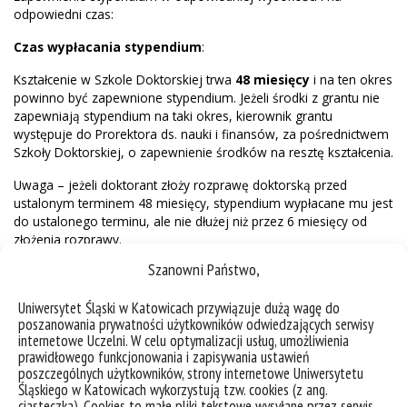
odpowiedni czas:
Czas wypłacania stypendium
:
Kształcenie w Szkole Doktorskiej trwa
48 miesięcy
i na ten okres
powinno być zapewnione stypendium. Jeżeli środki z grantu nie
zapewniają stypendium na taki okres, kierownik grantu
występuje do Prorektora ds. nauki i finansów, za pośrednictwem
Szkoły Doktorskiej, o zapewnienie środków na resztę kształcenia.
Uwaga – jeżeli doktorant złoży rozprawę doktorską przed
ustalonym terminem 48 miesięcy, stypendium wypłacane mu jest
do ustalonego terminu, ale nie dłużej niż przez 6 miesięcy od
złożenia rozprawy.
Szanowni Państwo,
Wysokość stypendium
:
Środki z grantu mają zapewniać zarówno kwotę brutto
Uniwersytet Śląski w Katowicach przywiązuje dużą wagę do
poszanowania prywatności użytkowników odwiedzających serwisy
stypendium doktoranckiego, jak i środki na pokrycie kosztów
internetowe Uczelni. W celu optymalizacji usług, umożliwienia
ubezpieczenia społecznego po stronie uczelni (tzw. koszty
prawidłowego funkcjonowania i zapisywania ustawień
pracodawcy). Kierownik grantu podaje w biurze SD informację o
poszczególnych użytkowników, strony internetowe Uniwersytetu
całości środków i o tym, czy są w grancie zaplanowane oddzielne
Śląskiego w Katowicach wykorzystują tzw. cookies (z ang.
środki na koszty pracodawcy, czy należy je odliczyć od wysokości
ciasteczka). Cookies to małe pliki tekstowe wysyłane przez serwis