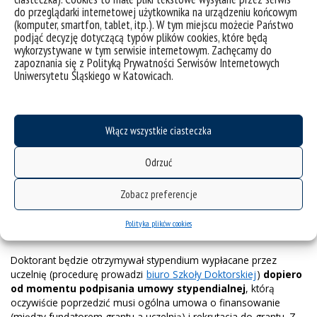
stypendium. Koszty oblicza biuro SD. W ogłoszeniu podana
do przeglądarki internetowej użytkownika na urządzeniu końcowym
będzie zawsze kwota brutto stypendium (bez kosztów
(komputer, smartfon, tablet, itp.). W tym miejscu możecie Państwo
pracodawcy).
podjąć decyzję dotyczącą typów plików cookies, które będą
wykorzystywane w tym serwisie internetowym. Zachęcamy do
Minimalna wysokość stypendium:
zapoznania się z Polityką Prywatności Serwisów Internetowych
Uniwersytetu Śląskiego w Katowicach.
przez pierwsze dwa lata nie mniej niż 37 proc.
minimalnego wynagrodzenia profesora + koszty
ubezpieczeń po stronie uczelni, czyli obecnie ok. 4200 zł.
przez kolejne dwa lata po ocenie śródokresowej nie mniej
Włącz wszystkie ciasteczka
niż 57 proc. minimalnego wynagrodzenia profesora +
koszty ubezpieczeń, czyli obecnie ok. 6400 zł.
Odrzuć
Stypendium w grancie może być wyższe. Z perspektywy
Zobacz preferencje
przepisów obowiązujących w Szkole Doktorskiej nie ma górnej
granicy. Takie granice stawia za to np. NCN.
Polityka plików cookies
Umowa stypendialna
Doktorant będzie otrzymywał stypendium wypłacane przez
uczelnię (procedurę prowadzi
biuro Szkoły Doktorskiej
)
dopiero
od momentu podpisania umowy stypendialnej
, którą
oczywiście poprzedzić musi ogólna umowa o finansowanie
(między fundatorem grantu a uczelnią) i rekrutacja do grantu. Z