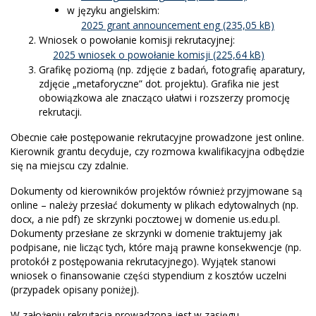
w języku angielskim:
2025 grant announcement eng
Wniosek o powołanie komisji rekrutacyjnej:
2025 wniosek o powołanie komisji
Grafikę poziomą (np. zdjęcie z badań, fotografię aparatury,
zdjęcie „metaforyczne” dot. projektu). Grafika nie jest
obowiązkowa ale znacząco ułatwi i rozszerzy promocję
rekrutacji.
Obecnie całe postępowanie rekrutacyjne prowadzone jest online.
Kierownik grantu decyduje, czy rozmowa kwalifikacyjna odbędzie
się na miejscu czy zdalnie.
Dokumenty od kierowników projektów również przyjmowane są
online – należy przesłać dokumenty w plikach edytowalnych (np.
docx, a nie pdf) ze skrzynki pocztowej w domenie us.edu.pl.
Dokumenty przesłane ze skrzynki w domenie traktujemy jak
podpisane, nie licząc tych, które mają prawne konsekwencje (np.
protokół z postępowania rekrutacyjnego). Wyjątek stanowi
wniosek o finansowanie części stypendium z kosztów uczelni
(przypadek opisany poniżej).
W założeniu rekrutacja prowadzona jest w zasięgu