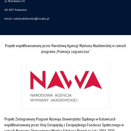
ul. Bankowa 14
40-007 Katowice
email:
szkola.doktorska@us.edu.pl
Projekt współfinansowany przez Narodową Agencję Wymiany Akademickiej w ramach
programu „Promocja zagraniczna”
Projekt Zintegrowany Program Rozwoju Uniwersytetu Śląskiego w Katowicach
współfinansowany przez Unię Europejską z Europejskiego Funduszu Społecznego w
ramach Programu Operacyjnego Wiedza Edukacja Rozwój na lata 2014˗2020.