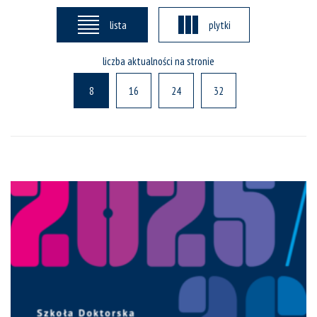
lista
plytki
liczba aktualności na stronie
8
16
24
32