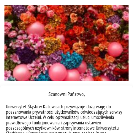
Rejestracja na zajęcia w systemie USOS
Szanowni Państwo,
Rejestracja na zajęcia w systemie USOS na
Uniwersytet Śląski w Katowicach przywiązuje dużą wagę do
nadchodzący semestr/rok odbywać się będzie
poszanowania prywatności użytkowników odwiedzających serwisy
według następującego planu: Rejestracja na zajęcia
internetowe Uczelni. W celu optymalizacji usług, umożliwienia
prawidłowego funkcjonowania i zapisywania ustawień
podstawowe w programie kształcenia: 30 września
poszczególnych użytkowników, strony internetowe Uniwersytetu
(wtorek) godz. 21:00 – 3 października (piątek) godz.