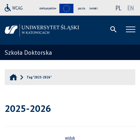
PL
EN
strefa projektów
poczta
kontakt
Szkoła Doktorska
Tag "2025-2026"
2025-2026
widok