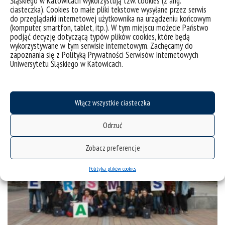
Śląskiego w Katowicach wykorzystują tzw. cookies (z ang.
ciasteczka). Cookies to małe pliki tekstowe wysyłane przez serwis
23:59. Rejestracja obejmuje następujące zajęcia:
do przeglądarki internetowej użytkownika na urządzeniu końcowym
Metodyka badań naukowych (dla I roku) Dydaktyka
(komputer, smartfon, tablet, itp.). W tym miejscu możecie Państwo
szkoły wyższej (dla I roku) Lektorat języka
podjąć decyzję dotyczącą typów plików cookies, które będą
wykorzystywane w tym serwisie internetowym. Zachęcamy do
angielskiego (dla I roku)...
zapoznania się z Polityką Prywatności Serwisów Internetowych
Uniwersytetu Śląskiego w Katowicach.
kategorie:
bez kategorii
informacje
wiadomości
tagi :
2025-2026
rejestracja na zajęcia
usos
zajęcia fakultatywne
Włącz wszystkie ciasteczka
Odrzuć
Zobacz preferencje
Polityka plików cookies