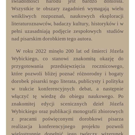
świadomości narodu jest bardzo doniosła.
Wszystkie te obszary zagadnień wymagają wielu
wnikliwych rozpoznań, naukowych eksploracji
literaturoznawców, badaczy kultury, historyków i w
pełni uzasadniają podjęcie zespołowych studiów
nad pisarskim dorobkiem tego autora.
W roku 2022 minęło 200 lat od śmierci Józefa
Wybickiego, co stanowi znakomitą okazję do
przygotowania przedsięwzięcia rocznicowego,
które pozwoli bliżej poznać różnorodny i bogaty
dorobek pisarski tego literata, publicysty i polityka
w trakcie konferencyjnych debat, a następnie
włączyć tę wiedzę do obiegu naukowego. Po
znakomitej edycji scenicznych dzieł Józefa
Wybickiego oraz publikacji monografii zbiorowych
z pracami poświęconymi dorobkowi pisarza
realizacja konferencyjnego projektu pozwoli
wielostronnie dopełnić jego twórczy wizerunek