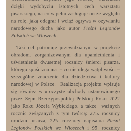
dzięki wydobyciu istotnych cech warsztatu
pisarskiego, na co w pełni zasługuje on ze względu
na rolę, jaką odegrał i wciąż ogrywa w ożywianiu
narodowego ducha jako autor
Pieśni Legionów
Polskich we Włoszech
.
Taki cel patronuje przewidzianym w projekcie
obradom, zorganizowanym dla upamiętnienia i
uświetnienia dwusetnej rocznicy śmierci pisarza,
którego spuścizna ma – co nie ulega wątpliwości –
szczególne znaczenie dla dziedzictwa i kultury
narodowej w Polsce. Realizacja projektu wpisuje
się również w uroczyste obchody ustanowionego
przez Sejm Rzeczypospolitej Polskiej Roku 2022
jako Roku Józefa Wybickiego, a także ważnych
rocznic związanych z tym twórcą: 275. rocznicy
urodzin pisarza, 225. rocznicy napisania
Pieśni
Legionów Polskich we Włoszech
i 95. rocznicy