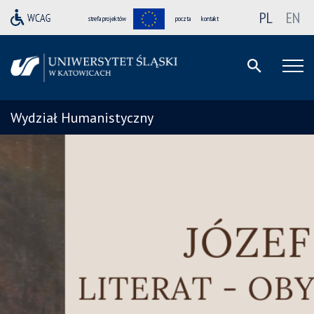
PL
EN
strefa projektów
poczta
kontakt
Wydział Humanistyczny