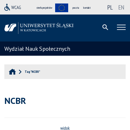
PL
EN
strefa projektów
poczta
kontakt
Wydział Nauk Społecznych
Tag "NCBR"
NCBR
widok