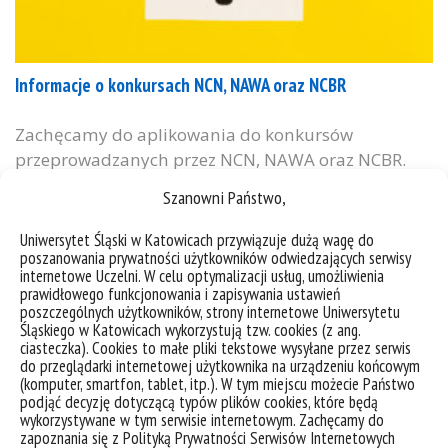
Informacje o konkursach NCN, NAWA oraz NCBR
Zachęcamy do aplikowania do konkursów
przeprowadzanych przez NCN, NAWA oraz NCBR.
Poniżej znajduje się lista aktualnie otwartych
Szanowni Państwo,
naborów. WAŻNE! Przed złożeniem wniosku należy
uzyskać zgodę władz uczelni. W tym celu należy
Uniwersytet Śląski w Katowicach przywiązuje dużą wagę do
poszanowania prywatności użytkowników odwiedzających serwisy
wypełnić formularz zgłoszeniowy, dostępny pod
internetowe Uczelni. W celu optymalizacji usług, umożliwienia
adresem: https://us.edu.pl/pracownik/sprawy-
prawidłowego funkcjonowania i zapisywania ustawień
naukowe/strefa-projektow/skladanie-wnioskow-
poszczególnych użytkowników, strony internetowe Uniwersytetu
Śląskiego w Katowicach wykorzystują tzw. cookies (z ang.
projektowych/ oraz skontaktować się z biurem
ciasteczka). Cookies to małe pliki tekstowe wysyłane przez serwis
projektów WNS. Lista aktualnych naborów znajduje
do przeglądarki internetowej użytkownika na urządzeniu końcowym
(komputer, smartfon, tablet, itp.). W tym miejscu możecie Państwo
się również pod adresem: DAINA 3...
podjąć decyzję dotyczącą typów plików cookies, które będą
wykorzystywane w tym serwisie internetowym. Zachęcamy do
kategorie:
informacje
projekty
wiadomości
zapoznania się z Polityką Prywatności Serwisów Internetowych
tagi :
nawa
ncbr
ncn
projekty