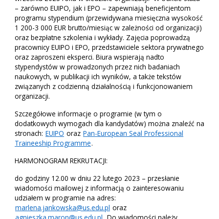
– zarówno EUIPO, jak i EPO – zapewniają beneficjentom
programu stypendium (przewidywana miesięczna wysokość
1 200-3 000 EUR brutto/miesiąc w zależności od organizacji)
oraz bezpłatne szkolenia i wykłady. Zajęcia poprowadzą
pracownicy EUIPO i EPO, przedstawiciele sektora prywatnego
oraz zaproszeni eksperci. Biura wspierają nadto
stypendystów w prowadzonych przez nich badaniach
naukowych, w publikacji ich wyników, a także tekstów
związanych z codzienną działalnością i funkcjonowaniem
organizacji.
Szczegółowe informacje o programie (w tym o
dodatkowych wymogach dla kandydatów) można znaleźć na
stronach:
EUIPO
oraz
Pan-European Seal Professional
Traineeship Programme
.
HARMONOGRAM REKRUTACJI:
do godziny 12.00 w dniu 22 lutego 2023 – przesłanie
wiadomości mailowej z informacją o zainteresowaniu
udziałem w programie na adres:
marlena.jankowska@us.edu.pl
oraz
agnieszka.maron@us.edu.pl
Do wiadomości należy