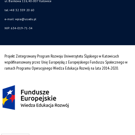
ul. Bankowa 11b, 40-007 Katowice
tel. +48 32 359 20 60
e-mail:
wpia@us.edu.pl
NIP: 634-019-71-34
Projekt Zintegrowany Program Rozwoju Uniwersytetu Śląskiego w Katowicach
współfinansowany przez Unię Europejską z Europejskiego Funduszu Społecznego w
ramach Programu Operacyjnego Wiedza Edukacja Rozwój na lata 2014˗2020.