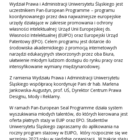
Wydział Prawa i Administracji Uniwersytetu Śląskiego jest
uczestnikiem Pan-European Programme – programu
koordynowanego przez dwa najważniejsze europejskie
urzędy działające w zakresie promowania i ochrony
własności intelektualnej: Urząd Unii Europejskiej ds.
Własności Intelektualnej (EUIPO) oraz Europejski Urząd
Patentowy (EPO). Celem programu jest dotarcie do
środowiska akademickiego z promocją internetowych
narzędzi edukacyjnych stworzonych przez oba Biura,
ułatwienie młodym ludziom dostępu do rynku pracy oraz
intensyfikowanie wymiany międzynarodowej.
Z ramienia Wydziału Prawa i Administracji Uniwersytetu
Śląskiego współpracę koordynuje Pani dr hab. Marlena
Jankowska-Augustyn, prof. UŚ, Dyrektor Centrum Prawa
Designu, Mody i Reklamy.
W ramach Pan-European Seal Programme działa system
wyszukiwania młodych talentów, do których kierowana jest
oferta płatnych staży w EUIP oraz EPO. Studentów
Uniwersytetu Śląskiego zapraszamy do aplikowania na
roczny program stażowy w EUIPO, który rozpocznie się we
wrześniu 2023 roku w siedzibie organizacji. W trakcie stażu