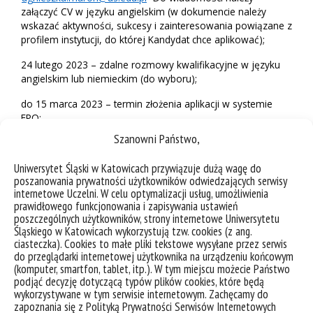
załączyć CV w języku angielskim (w dokumencie należy
wskazać aktywności, sukcesy i zainteresowania powiązane z
profilem instytucji, do której Kandydat chce aplikować);
24 lutego 2023 – zdalne rozmowy kwalifikacyjne w języku
angielskim lub niemieckim (do wyboru);
do 15 marca 2023 – termin złożenia aplikacji w systemie
EPO;
Szanowni Państwo,
do 31 marca 2023 – termin złożenia aplikacji w systemie
EUIPO;
Uniwersytet Śląski w Katowicach przywiązuje dużą wagę do
poszanowania prywatności użytkowników odwiedzających serwisy
lipiec 2023 – ogłoszenie przez EUIPO listy stażystów.
internetowe Uczelni. W celu optymalizacji usług, umożliwienia
prawidłowego funkcjonowania i zapisywania ustawień
Dodatkowe informacje:
poszczególnych użytkowników, strony internetowe Uniwersytetu
Śląskiego w Katowicach wykorzystują tzw. cookies (z ang.
EUIPO PES Brochure 2023-2024
ciasteczka). Cookies to małe pliki tekstowe wysyłane przez serwis
do przeglądarki internetowej użytkownika na urządzeniu końcowym
EUIPO Pan-European Steal General Instructions Guideline
(komputer, smartfon, tablet, itp.). W tym miejscu możecie Państwo
2023-2024
podjąć decyzję dotyczącą typów plików cookies, które będą
wykorzystywane w tym serwisie internetowym. Zachęcamy do
EPO-PES-YPP General Instruction Guidelienes 2023-2024
zapoznania się z Polityką Prywatności Serwisów Internetowych