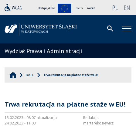
PL
EN
strefa projektów
poczta
kontakt
Wydział Prawa i Administracji
PanEU
Trwa rekrutacja na płatne staże w EU!
Trwa rekrutacja na płatne staże w EU!
13.02.2023 - 08:07 aktualizacja
Redakcja:
24.02.2023 - 11:03
martarekosiewicz