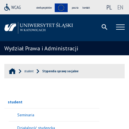
PL
EN
strefa projektów
poczta
kontakt
Wydział Prawa i Administracji
student
Stypendia sprawy socjalne
student
Seminaria
Działalność studencka