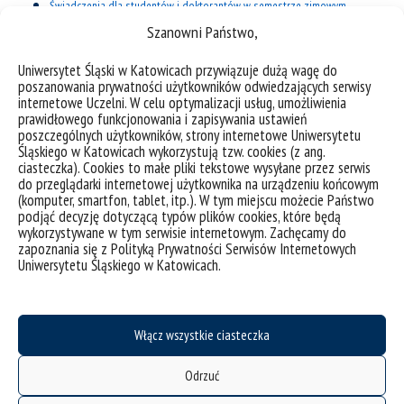
Świadczenia dla studentów i doktorantów w semestrze zimowym
2024/2025 – terminarz wypłat
Szanowni Państwo,
Wnioski stypendialne
będą dostępne od 01.10.2024r. na stronie
Uniwersytet Śląski w Katowicach przywiązuje dużą wagę do
www.usosweb.us.edu.pl
w zakładce dla WSZYSTKICH – WNIOSKI:
poszanowania prywatności użytkowników odwiedzających serwisy
stypendium rektora,
internetowe Uczelni. W celu optymalizacji usług, umożliwienia
prawidłowego funkcjonowania i zapisywania ustawień
załącznik nr 8
poszczególnych użytkowników, strony internetowe Uniwersytetu
„FORMULARZA OCENY MERYTORYCZNEJ OSIĄGNIĘC SPORTOWYCH”
Śląskiego w Katowicach wykorzystują tzw. cookies (z ang.
ciasteczka). Cookies to małe pliki tekstowe wysyłane przez serwis
stypendium socjalne,
do przeglądarki internetowej użytkownika na urządzeniu końcowym
(komputer, smartfon, tablet, itp.). W tym miejscu możecie Państwo
stypendium dla osób niepełnosprawnych,
podjąć decyzję dotyczącą typów plików cookies, które będą
zapomoga
wykorzystywane w tym serwisie internetowym. Zachęcamy do
zapoznania się z Polityką Prywatności Serwisów Internetowych
STYPENDIUM MINISTRA 2024/2025
Uniwersytetu Śląskiego w Katowicach.
Zgłoszenie kandydatury do stypendium ministra na rok 2024/2025
Włącz wszystkie ciasteczka
Rok akademicki 2023/2024
Odrzuć
Świadczenia dla studentów w semestrze letnim 2023/2024 – terminarz wypłat