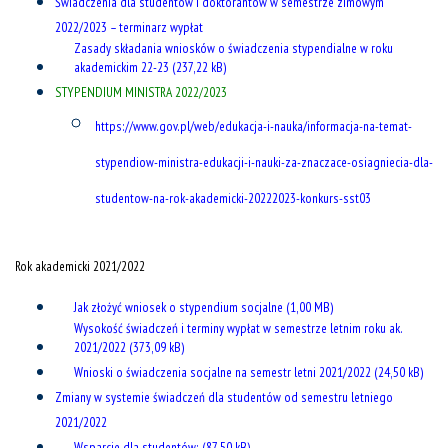
Świadczenia dla studentów i doktorantów w semestrze zimowym
2022/2023 – terminarz wypłat
Zasady składania wniosków o świadczenia stypendialne w roku
akademickim 22-23
STYPENDIUM MINISTRA 2022/2023
https://www.gov.pl/web/edukacja-i-nauka/informacja-na-temat-
stypendiow-ministra-edukacji-i-nauki-za-znaczace-osiagniecia-dla-
studentow-na-rok-akademicki-20222023-konkurs-sst03
Rok akademicki 2021/2022
Jak złożyć wniosek o stypendium socjalne
Wysokość świadczeń i terminy wypłat w semestrze letnim roku ak.
2021/2022
Wnioski o świadczenia socjalne na semestr letni 2021/2022
Zmiany w systemie świadczeń dla studentów od semestru letniego
2021/2022
Wsparcie dla studentów: