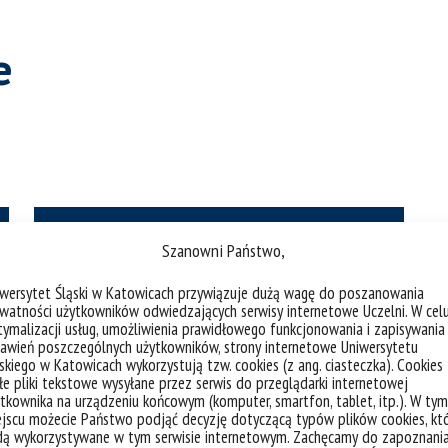
e
Szanowni Państwo,
iwersytet Śląski w Katowicach przywiązuje dużą wagę do poszanowania
Rada Dydaktyczna kierunku Administracja
watności użytkowników odwiedzających serwisy internetowe Uczelni. W cel
ymalizacji usług, umożliwienia prawidłowego funkcjonowania i zapisywania
awień poszczególnych użytkowników, strony internetowe Uniwersytetu
skiego w Katowicach wykorzystują tzw. cookies (z ang. ciasteczka). Cookies
e pliki tekstowe wysyłane przez serwis do przeglądarki internetowej
tkownika na urządzeniu końcowym (komputer, smartfon, tablet, itp.). W tym
jscu możecie Państwo podjąć decyzję dotyczącą typów plików cookies, kt
dą wykorzystywane w tym serwisie internetowym. Zachęcamy do zapoznani