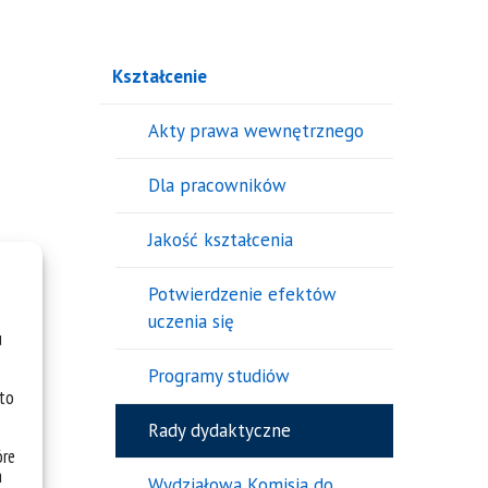
Kształcenie
Akty prawa wewnętrznego
Dla pracowników
Jakość kształcenia
Potwierdzenie efektów
uczenia się
u
Programy studiów
 to
Rady dydaktyczne
óre
a
Wydziałowa Komisja do