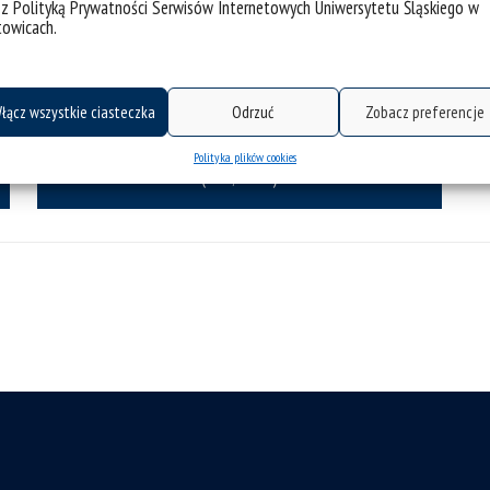
 z Polityką Prywatności Serwisów Internetowych Uniwersytetu Śląskiego w
towicach.
Rada Dydaktyczna kierunków
Przedsiębiorczość, Prawo w biznesie,
International Business Law and
łącz wszystkie ciasteczka
Odrzuć
Zobacz preferencje
Arbitration, Administrowanie
Środowiskiem
Polityka plików cookies