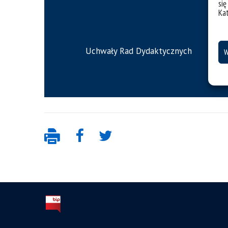
się
Ka
Uchwały Rad Dydaktycznych
W