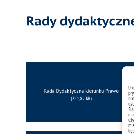
Rady dydaktyczn
Un
Rada Dydaktyczna kierunku Prawo
pry
opt
ust
Ślą
mał
uży
mie
bę