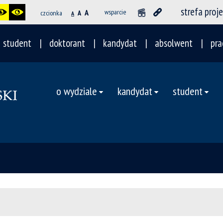
strefa proj
A
wsparcie
czcionka
A
A
student
doktorant
kandydat
absolwent
pra
o wydziale
kandydat
student