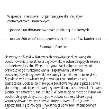
Wsparcie finansowe i organizacyjne dla inicjatyw
dydaktycznych i naukowych:
– ponad 100 dofinansowanych publikacji naukowych
– ponad 200 współorganizowanych kongresów, konferencji
naukowych i innych wydarzeń
Szanowni Państwo,
Regulamin wspierania projektów przez Fundację WPiA
Uniwersytet Śląski w Katowicach przywiązuje dużą wagę do
Facultas Iuridica
poszanowania prywatności użytkowników odwiedzających serwisy
internetowe Uczelni. W celu optymalizacji usług, umożliwienia
prawidłowego funkcjonowania i zapisywania ustawień
poszczególnych użytkowników, strony internetowe Uniwersytetu
Sprawozdania merytoryczne z prowadzonej działalności
Śląskiego w Katowicach wykorzystują tzw. cookies (z ang.
ciasteczka). Cookies to małe pliki tekstowe wysyłane przez serwis
Załączniki:
do przeglądarki internetowej użytkownika na urządzeniu końcowym
(komputer, smartfon, tablet, itp.). W tym miejscu możecie Państwo
sprawozdanie za 2018
podjąć decyzję dotyczącą typów plików cookies, które będą
wykorzystywane w tym serwisie internetowym. Zachęcamy do
sprawozdanie za 2019
zapoznania się z Polityką Prywatności Serwisów Internetowych