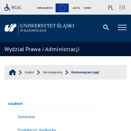
PL
EN
strefa projektów
poczta
kontakt
Wydział Prawa i Administracji
student
Harmonogramy
Harmonogram zajęć
student
Seminaria
Działalność studencka