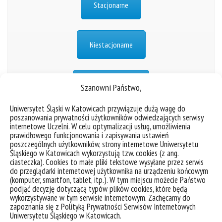
Stacjonarne
Niestacjonarne
Erasmus
Szanowni Państwo,
Uniwersytet Śląski w Katowicach przywiązuje dużą wagę do
poszanowania prywatności użytkowników odwiedzających serwisy
Administracja
internetowe Uczelni. W celu optymalizacji usług, umożliwienia
prawidłowego funkcjonowania i zapisywania ustawień
poszczególnych użytkowników, strony internetowe Uniwersytetu
Przedsiębiorczość
Śląskiego w Katowicach wykorzystują tzw. cookies (z ang.
ciasteczka). Cookies to małe pliki tekstowe wysyłane przez serwis
do przeglądarki internetowej użytkownika na urządzeniu końcowym
Prawo w biznesie
(komputer, smartfon, tablet, itp.). W tym miejscu możecie Państwo
podjąć decyzję dotyczącą typów plików cookies, które będą
wykorzystywane w tym serwisie internetowym. Zachęcamy do
International Business Law and Arbitration
zapoznania się z Polityką Prywatności Serwisów Internetowych
Uniwersytetu Śląskiego w Katowicach.