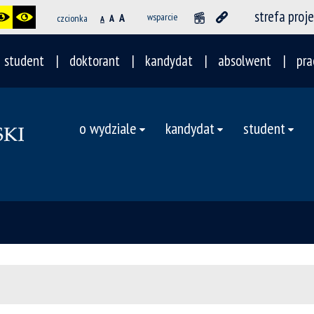
strefa proj
A
wsparcie
czcionka
A
A
student
doktorant
kandydat
absolwent
pra
o wydziale
kandydat
student