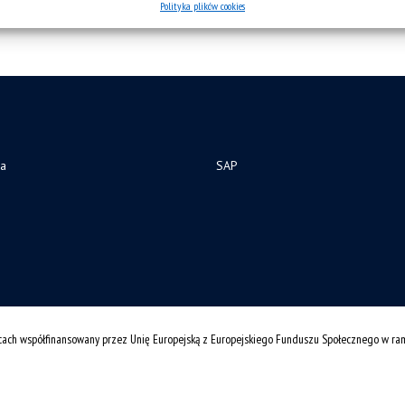
Polityka plików cookies
ia
SAP
cach współfinansowany przez Unię Europejską z Europejskiego Funduszu Społecznego w r