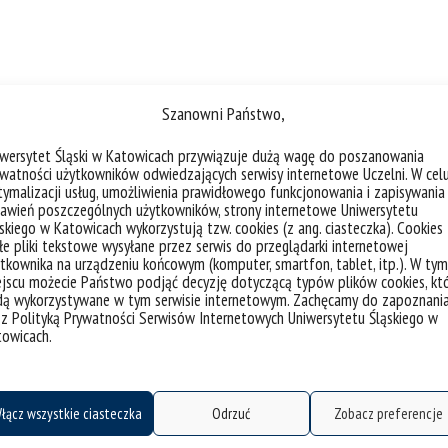
Szanowni Państwo,
iwersytet Śląski w Katowicach przywiązuje dużą wagę do poszanowania
watności użytkowników odwiedzających serwisy internetowe Uczelni. W cel
ymalizacji usług, umożliwienia prawidłowego funkcjonowania i zapisywania
awień poszczególnych użytkowników, strony internetowe Uniwersytetu
skiego w Katowicach wykorzystują tzw. cookies (z ang. ciasteczka). Cookies
e pliki tekstowe wysyłane przez serwis do przeglądarki internetowej
tkownika na urządzeniu końcowym (komputer, smartfon, tablet, itp.). W tym
Sukcesy
Historia
jscu możecie Państwo podjąć decyzję dotyczącą typów plików cookies, kt
dą wykorzystywane w tym serwisie internetowym. Zachęcamy do zapoznani
 z Polityką Prywatności Serwisów Internetowych Uniwersytetu Śląskiego w
towicach.
łącz wszystkie ciasteczka
Odrzuć
Zobacz preferencje